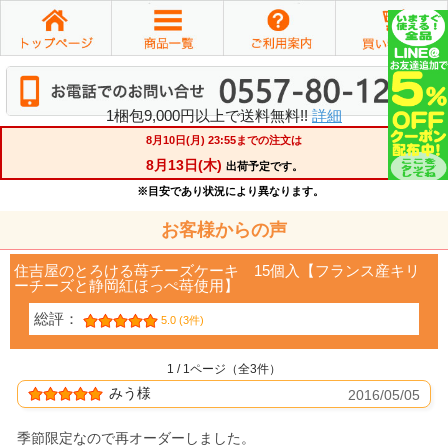
1梱包9,000円以上で送料無料!!
詳細
お客様からの声
住吉屋のとろける苺チーズケーキ 15個入【フランス産キリ
ーチーズと静岡紅ほっぺ苺使用】
総評：
5.0 (3件)
1 / 1ページ（全3件）
みう様
2016/05/05
季節限定なので再オーダーしました。