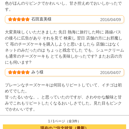
色がほんのりピンクでかわいいし、甘さ控えめでおいしかったで
す。
石田直美様
2016/04/09
大変美味しくいただきました 先日 熱海に旅行した時に 路線バス
の後ろに広告があり それを見て 検索し 翌日 店舗の方にお邪魔し
て 苺のチーズケーキを購入しようと思いましたら 店舗にはなく
ネットのみだったのは ちょっと残念でした でも、シュークリーム
も通常のチーズケーキも とても美味しかったです? またお店の方
にも伺います?
みう様
2016/04/07
プレーンなチーズケーキは何回もリピートしていて、イチゴは初
めてでした。
甘ったるいかな。。と思っていたのですが、さわやかな酸味と甘
みでこれもリピートしたくなるおいしさでした。見た目もピンク
でかわいいです。
1 / 1ページ（全3件）
現在のご注文状況（最新）