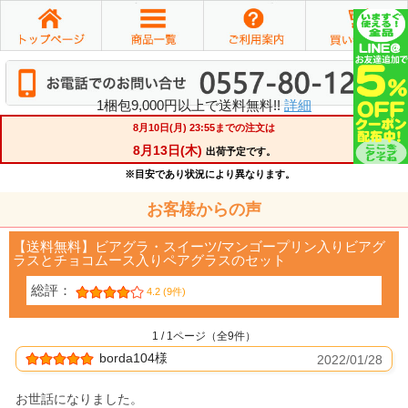
1梱包9,000円以上で送料無料!!
詳細
お客様からの声
【送料無料】ビアグラ・スイーツ/マンゴープリン入りビアグ
ラスとチョコムース入りペアグラスのセット
総評：
4.2 (9件)
1 / 1ページ（全9件）
borda104様
2022/01/28
お世話になりました。