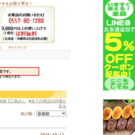
ーキをお取り寄せ！
｜
サイトマップ
0個【三島みし
▼全ての商品の評価を
見る
並び順：
2016-10-17