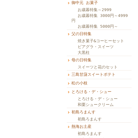
御中元 お菓子
お歳暮特集～2999
お歳暮特集 3000円～4999
円
お歳暮特集 5000円～
父の日特集
焼き菓子&コーヒーセット
ビアグラ・スイーツ
大黒柱
母の日特集
スイーツと花のセット
三島甘藷スイートポテト
松の小枝
とろける・デ・シュー
とろける・デ・シュー
和栗シュークリーム
初島ろまんす
初島ろまんす
熱海お土産
初島ろまんす