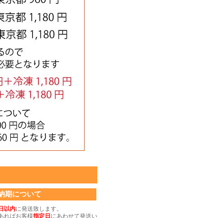
納期について
日以内
に発送致します。
あればお客様
指定日
にあわせて発送い