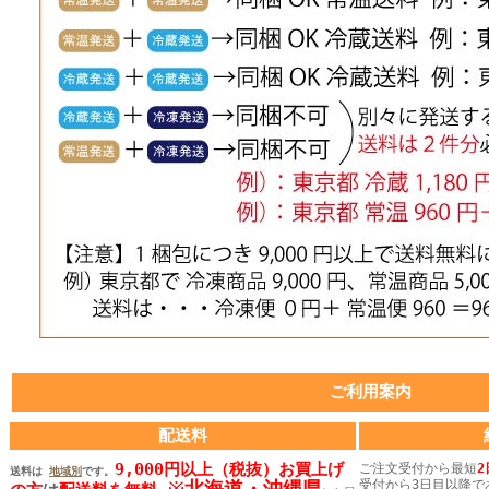
ご利用案内
配送料
9,000円以上（税抜）お買上げ
ご注文受付から最短
2
送料は
地域別
です。
※
北海道・沖縄県
受付から3日目以降で