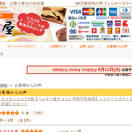
通販・お取り寄せの住吉屋
40万個完売の手づくりチーズケ
｜
｜
｜
｜
マイページへログイン
ご利用ガイド
お問い合せ
お客様からの声
キ
HOME
> お客様からの声
お客様からの声
とろけるショコラ5個【ベルギー産チョコと丹那牛乳使用】＋スイートポテト1
ま甘藷】のセット
5.0
(1件)
1件～1件 （全1件）
おすすめ度
ぷーちゃん様