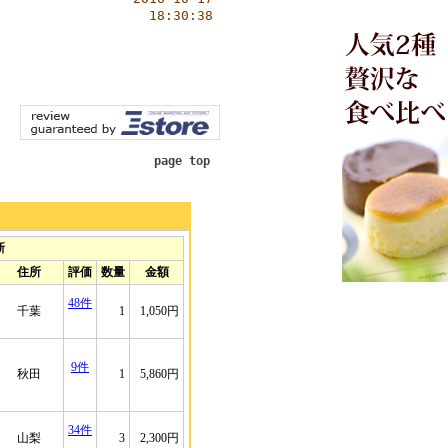
18:30:38
page top