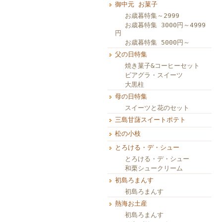
御中元 お菓子
お歳暮特集～2999
お歳暮特集 3000円～4999
円
お歳暮特集 5000円～
父の日特集
焼き菓子&コーヒーセット
ビアグラ・スイーツ
大黒柱
母の日特集
スイーツと花のセット
三島甘藷スイートポテト
松の小枝
とろける・デ・シュー
とろける・デ・シュー
和栗シュークリーム
初島ろまんす
初島ろまんす
熱海お土産
初島ろまんす