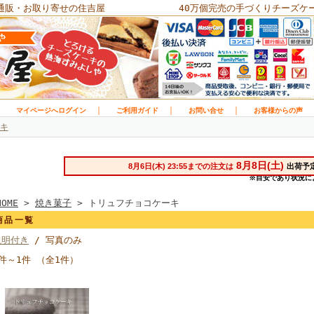
通販・お取り寄せの住吉屋
40万個完売の手づくりチーズケ
｜
｜
｜
｜
マイページへログイン
ご利用ガイド
お問い合せ
お客様からの声
キ
HOME
>
焼き菓子
> トリュフチョコケーキ
商品一覧
説明付き
/ 写真のみ
1件～1件 （全1件）