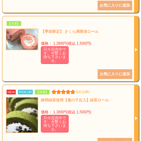
【冷凍】
【季節限定】 さくら満開渚ロール
価格： 1,389円(税込 1,500円)
只今完売中で
す。今暫くお
待ち下さいま
せ。
5.0 (1件)
NEW
PICK UP
【冷凍】
静岡緑茶使用【鹿の子豆入】緑茶ロール
価格： 1,389円(税込 1,500円)
只今完売中で
す。今暫くお
待ち下さいま
せ。