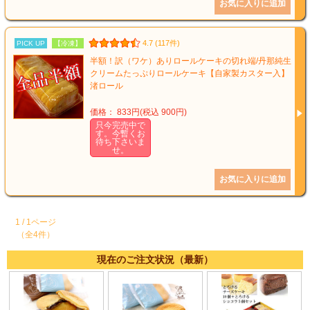
4.7 (117件)
PICK UP
【冷凍】
半額！訳（ワケ）ありロールケーキの切れ端/丹那純生
クリームたっぷりロールケーキ【自家製カスター入】
渚ロール
価格： 833円(税込 900円)
只今完売中で
す。今暫くお
待ち下さいま
せ。
1 / 1ページ
（全4件）
現在のご注文状況（最新）