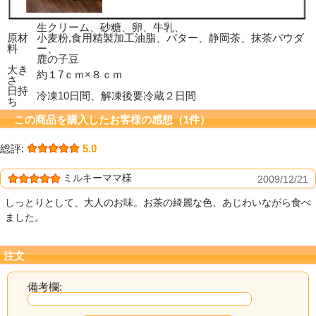
生クリーム、砂糖、卵、牛乳、
原材
小麦粉,食用精製加工油脂、バター、静岡茶、抹茶パウダ
料
ー、
鹿の子豆
大き
約１7ｃｍ×８ｃｍ
さ
日持
冷凍10日間、解凍後要冷蔵２日間
ち
この商品を購入したお客様の感想（1件）
総評:
5.0
ミルキーママ様
2009/12/21
しっとりとして、大人のお味。お茶の綺麗な色、あじわいながら食べ
ました。
注文
備考欄: