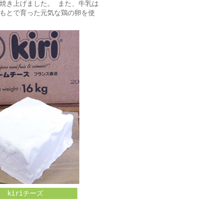
焼き上げました。 また、牛乳は
もとで育った元気な鶏の卵を使
kiriチーズ