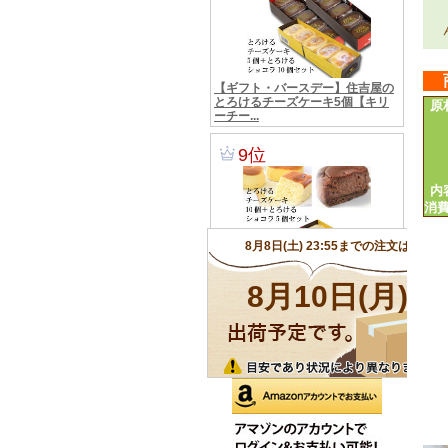
原
内
消