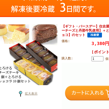
【ギフト・バースデー】住吉屋
ーチーズと丹那牛乳使用】＋と
ョコ】のセット
価格:
3,380
[ポイント
購入数:
個
拡大表示