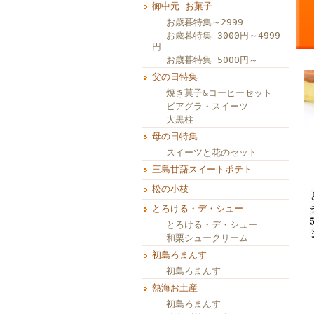
御中元 お菓子
お歳暮特集～2999
お歳暮特集 3000円～4999
円
お歳暮特集 5000円～
父の日特集
焼き菓子&コーヒーセット
ビアグラ・スイーツ
大黒柱
母の日特集
スイーツと花のセット
三島甘藷スイートポテト
松の小枝
とろける・デ・シュー
とろける・デ・シュー
和栗シュークリーム
初島ろまんす
初島ろまんす
熱海お土産
初島ろまんす