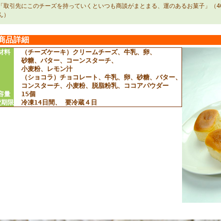
「取引先にこのチーズを持っていくといつも商談がまとまる、運のあるお菓子」（40
ん）
商品詳細
材料
（チーズケーキ）クリームチーズ、牛乳、卵、
砂糖、バター、コーンスターチ、
小麦粉、レモン汁
（ショコラ）チョコレート、牛乳、卵、砂糖、バター、
コンスターチ、小麦粉、脱脂粉乳、ココアパウダー
容量
15個
費期限
冷凍14日間、 要冷蔵４日