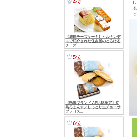
し
地
っ