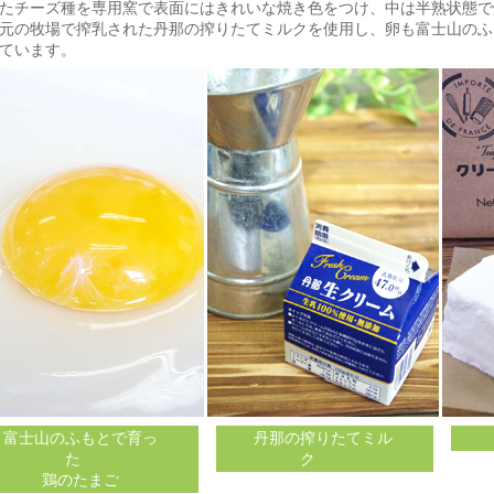
たチーズ種を専用窯で表面にはきれいな焼き色をつけ、中は半熟状態で
元の牧場で搾乳された丹那の搾りたてミルクを使用し、卵も富士山のふ
ています。
富士山のふもとで育っ
丹那の搾りたてミル
た
ク
鶏のたまご