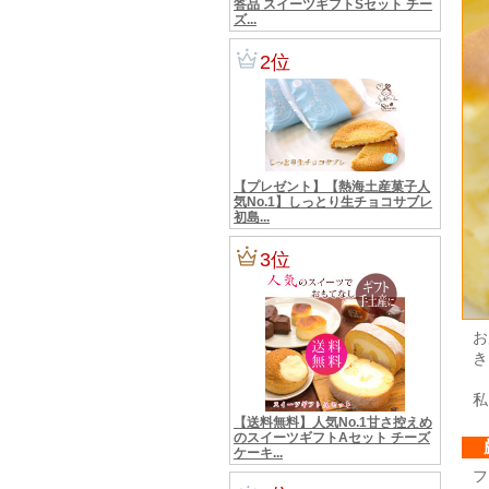
お
き
私
フ