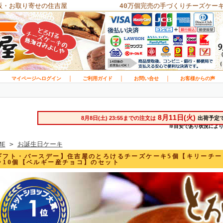
販・お取り寄せの住吉屋
40万個完売の手づくりチーズケー
｜
｜
｜
｜
マイページへログイン
ご利用ガイド
お問い合せ
お客様からの声
ME
>
お誕生日ケーキ
ギフト・バースデー】住吉屋のとろけるチーズケーキ5個【キリーチ
ラ10個【ベルギー産チョコ】のセット