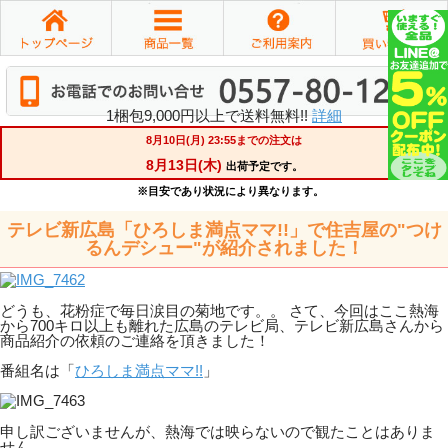
1梱包9,000円以上で送料無料!!
詳細
テレビ新広島「ひろしま満点ママ!!」で住吉屋の"つけ
るんデシュー"が紹介されました！
どうも、花粉症で毎日涙目の菊地です。。 さて、今回はここ熱海
から700キロ以上も離れた広島のテレビ局、テレビ新広島さんから
商品紹介の依頼のご連絡を頂きました！
番組名は「
ひろしま満点ママ!!
」
申し訳ございませんが、熱海では映らないので観たことはありま
せん。。