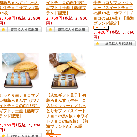
初島ろまんす／しっと
イトチョコの白14枚）
生チョコサブレ・クッ
り生チョコサブレ（黒
ギフト手土産【熱海ブ
キー（スイートチョコ
14枚）
ランド認定】
の黒14枚・ホワイトチ
2,759円
(税込 2,980
2,759円
(税込 2,980
ョコの白14枚）【熱海
円)
円)
ブランド認定】
5,426円
(税込 5,860
円)
しっとり生チョコサブ
【人気ギフト菓子】初
レ初島ろまんす（ホワ
島ろまんす（生チョコ
イトチョコの白18枚）
入りクッキー）／しっ
ギフト手土産【熱海ブ
とりサブレ（スイート
ランド認定】
チョコの黒9枚・ホワイ
トチョコの白9枚）【熱
3,433円
(税込 3,708
海ブランドAplus認
円)
定】