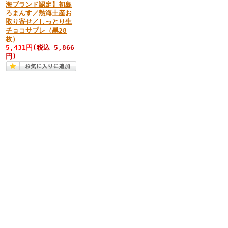
海ブランド認定】初島
ろまんす／熱海土産お
取り寄せ／しっとり生
チョコサブレ（黒28
枚）
5,431円
(税込 5,866
円)