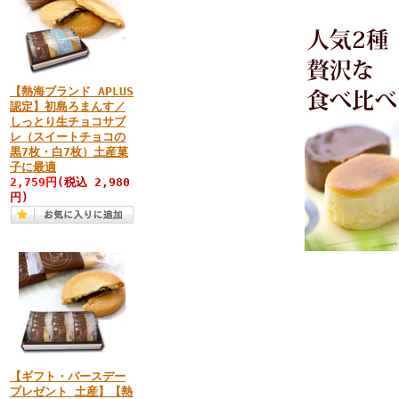
【熱海ブランド APLUS
認定】初島ろまんす／
しっとり生チョコサブ
レ（スイートチョコの
黒7枚・白7枚）土産菓
子に最適
2,759円
(税込 2,980
円)
【ギフト・バースデー
プレゼント 土産】【熱