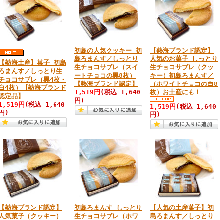
初島の人気クッキー 初
【熱海ブランド認定】
島ろまんす／しっとり
人気のお菓子 しっとり
【熱海土産】菓子 初島
生チョコサブレ（スイ
生チョコサブレ（クッ
ろまんす／しっとり生
ートチョコの黒8枚）
キー）初島ろまんす／
チョコサブレ（黒4枚・
【熱海ブランド認定】
（ホワイトチョコの白8
白4枚）【熱海ブランド
1,519円
(税込 1,640
枚）お土産にも！
認定品】
円)
1,519円
(税込 1,640
1,519円
(税込 1,640
円)
円)
【熱海ブランド認定】
初島ろまんす しっとり
【人気の土産菓子】初
人気菓子（クッキー）
生チョコサブレ（ホワ
島ろまんす／しっとり