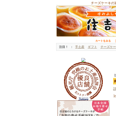
チーズケーキの
カートをみる
注目！
手土産
ギフト
チーズケー
1