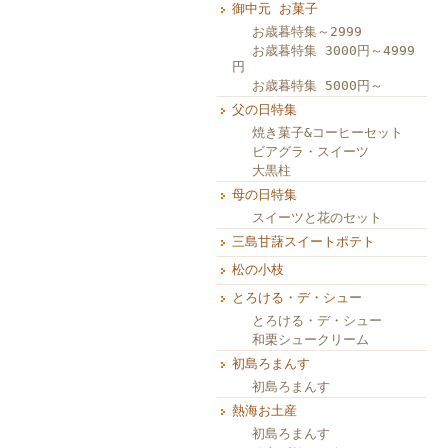
御中元 お菓子
お歳暮特集～2999
お歳暮特集 3000円～4999
円
お歳暮特集 5000円～
父の日特集
焼き菓子&コーヒーセット
ビアグラ・スイーツ
大黒柱
母の日特集
スイーツと花のセット
三島甘藷スイートポテト
松の小枝
とろける・デ・シュー
とろける・デ・シュー
和栗シュークリーム
初島ろまんす
初島ろまんす
熱海お土産
初島ろまんす