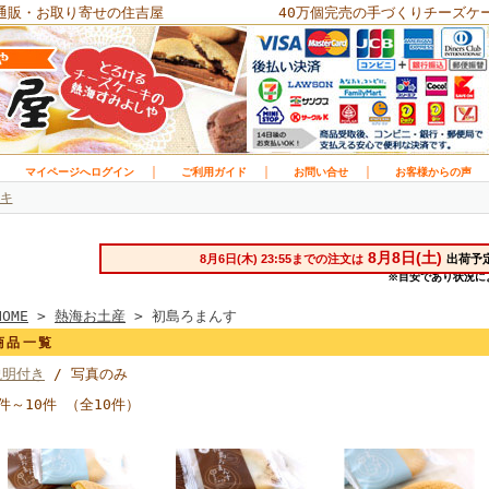
通販・お取り寄せの住吉屋
40万個完売の手づくりチーズケ
｜
｜
｜
｜
マイページへログイン
ご利用ガイド
お問い合せ
お客様からの声
キ
HOME
>
熱海お土産
> 初島ろまんす
商品一覧
説明付き
/ 写真のみ
件～10件 （全10件）