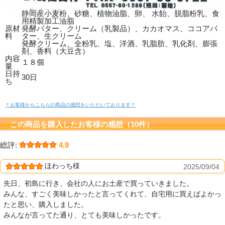
静岡産小麦粉、砂糖、植物油脂、卵、 水飴、脱脂粉乳、食
用精製加工油脂
原材
発酵バター、クリーム（乳製品）、カカオマス、ココアバ
料
ター、生クリーム
発酵クリーム、全粉乳、塩、洋酒、乳脂肪、乳化剤、膨張
剤、香料（大豆含）
内容
１８個
量
日持
30日
ち
＊お客様からこちらの商品の感想をいただいております＊
この商品を購入したお客様の感想（10件）
総評:
4.9
ほわっち様
2025/09/04
先日、初島に行き、会社の人にお土産で買っていきました。
みんな、すごく美味しかったと言ってくれて、自宅用に買えばよかっ
たと思い、購入しました。
みんなが言ってた通り、とても美味しかったです。