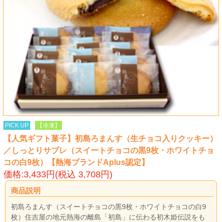
PICK UP
【冷凍】
【人気ギフト菓子】初島ろまんす（生チョコ入りクッキー）
／しっとりサブレ（スイートチョコの黒9枚・ホワイトチョ
コの白9枚）【熱海ブランドAplus認定】
価格:3,433円(税込 3,708円)
商品説明
初島ろまんす（スイートチョコの黒9枚・ホワイトチョコの白9
枚）住吉屋の地元熱海の離島「初島」に伝わる初木姫伝説をも