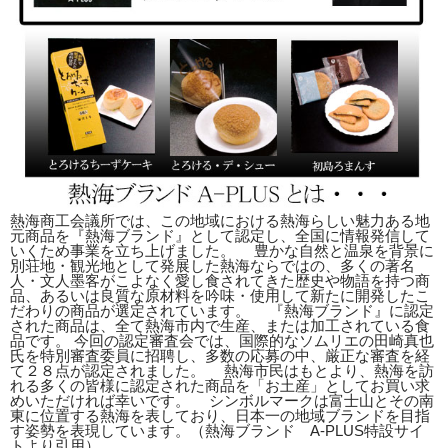
熱海商工会議所では、この地域における熱海らしい魅力ある地
元商品を『熱海ブランド』として認定し、全国に情報発信して
いくため事業を立ち上げました。 豊かな自然と温泉を背景に
別荘地・観光地として発展した熱海ならではの、多くの著名
人・文人墨客がこよなく愛し食されてきた歴史や物語を持つ商
品、あるいは良質な原材料を吟味・使用して新たに開発したこ
だわりの商品が選定されています。 『熱海ブランド』に認定
された商品は、全て熱海市内で生産、または加工されている食
品です。 今回の認定審査会では、国際的なソムリエの田崎真也
氏を特別審査委員に招聘し、多数の応募の中、厳正な審査を経
て２８点が認定されました。 熱海市民はもとより、熱海を訪
れる多くの皆様に認定された商品を「お土産」としてお買い求
めいただければ幸いです。 シンボルマークは富士山とその南
東に位置する熱海を表しており、日本一の地域ブランドを目指
す姿勢を表現しています。（熱海ブランド A-PLUS特設サイ
トより引用）