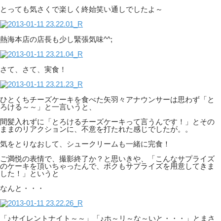
とっても気さくで楽しく終始笑い通しでしたよ～
熱海本店の店長も少し緊張気味^^;
さて、さて、実食！
ひとくちチーズケーキを食べた矢羽々アナウンサーは思わず「と
ろける～～」と一言いうと、
間髪入れずに「とろけるチーズケーキって言うんです！」とその
ままのリアクションに、不意を打たれた感じでしたが。。
気をとりなおして、シュークリームも一緒に完食！
ご満悦の表情で、撮影終了か？と思いきや、「こんなサプライズ
のケーキを頂いちゃったんで、ボクもサプライズを用意してきま
した！」というと
なんと・・・
「♪サイレントナイト～～」「♪ホ～リ～な～いと・・・」とまさ