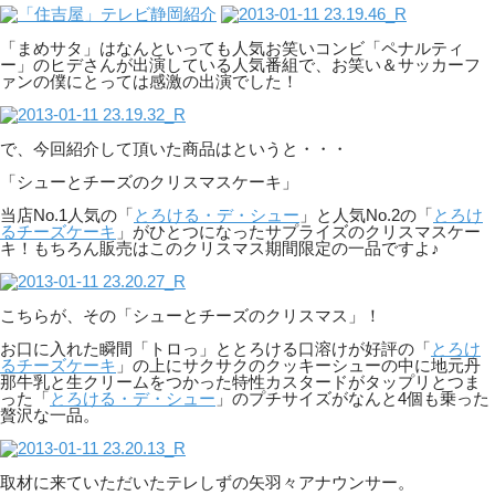
「まめサタ」はなんといっても人気お笑いコンビ「ペナルティ
ー」のヒデさんが出演している人気番組で、お笑い＆サッカーフ
ァンの僕にとっては感激の出演でした！
で、今回紹介して頂いた商品はというと・・・
「シューとチーズのクリスマスケーキ」
当店No.1人気の「
とろける・デ・シュー
」と人気No.2の「
とろけ
るチーズケーキ
」がひとつになったサプライズのクリスマスケー
キ！もちろん販売はこのクリスマス期間限定の一品ですよ♪
こちらが、その「シューとチーズのクリスマス」！
お口に入れた瞬間「トロっ」ととろける口溶けが好評の「
とろけ
るチーズケーキ
」の上にサクサクのクッキーシューの中に地元丹
那牛乳と生クリームをつかった特性カスタードがタップリとつま
った「
とろける・デ・シュー
」のプチサイズがなんと4個も乗った
贅沢な一品。
取材に来ていただいたテレしずの矢羽々アナウンサー。