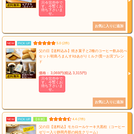
只今完売中で
す。今暫くお
待ち下さいま
せ。
5.0 (2件)
NEW
PICK UP
父の日【送料込み】焼き菓子と2種のコーヒー飲み比べ
セット/初島ろまんす/ゆあがりミルク/貫一お宮ブレン
ド
価格： 3,069円(税込 3,315円)
只今完売中で
す。今暫くお
待ち下さいま
せ。
4.4 (7件)
NEW
PICK UP
【冷凍】
父の日【送料込】モカロールケーキ大黒柱（コーヒー
ゼリー入り静岡丹那の純生クリーム）