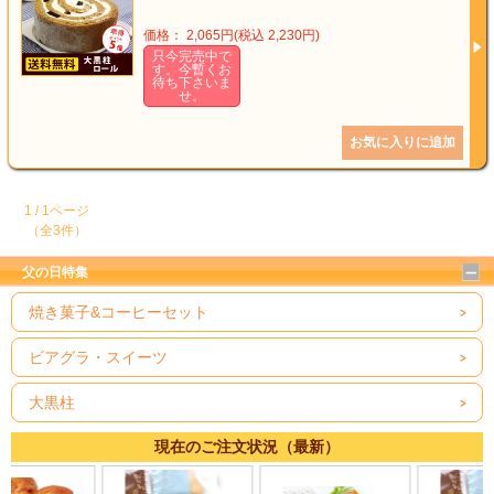
価格： 2,065円(税込 2,230円)
只今完売中で
す。今暫くお
待ち下さいま
せ。
1 / 1ページ
（全3件）
父の日特集
焼き菓子&コーヒーセット
ビアグラ・スイーツ
大黒柱
現在のご注文状況（最新）