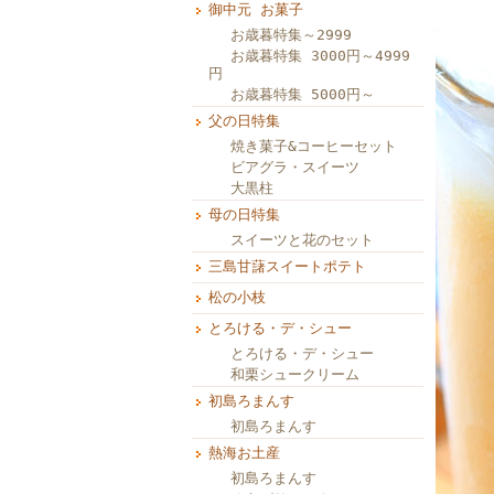
御中元 お菓子
お歳暮特集～2999
お歳暮特集 3000円～4999
円
お歳暮特集 5000円～
父の日特集
焼き菓子&コーヒーセット
ビアグラ・スイーツ
大黒柱
母の日特集
スイーツと花のセット
三島甘藷スイートポテト
松の小枝
とろける・デ・シュー
とろける・デ・シュー
和栗シュークリーム
初島ろまんす
初島ろまんす
熱海お土産
初島ろまんす