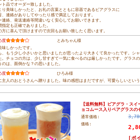
ント品でオーダー致しました。
より美味しかったと、お礼の言葉とともに容器であるビアグラスに
旨、連絡がありしてやったり感で満足しております。
ー連絡、発送連絡等間違いなく安心してお願いできます。
間指定も正確でありました。
の方に喜んで頂けますので次回もお願い致したく思います。
め度
とみちゃん様
美味しかったです。
も、もう少し小さいかと思いましたが思ったより大きくて良かったです。シャ
た。チョコの方は、少し甘すぎて一気に食べるのは厳しかったです。グラスの
うのは、面倒かな？の思いました。
め度
ひろみ様
に主人のおとうさんへ贈りました。味の感想はまだですが、可愛らしいという
【送料無料】ビアグラ・スイ
ョコムース入りペアグラスの
3,7
通常価格:
価格:
2,
[ポ