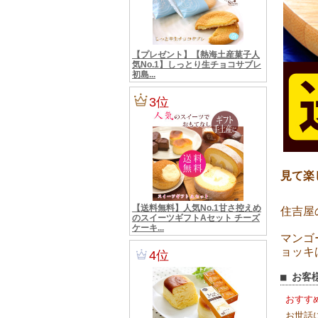
見て楽
住吉屋
マンゴ
ョッキ
■ お客
おすす
お世話