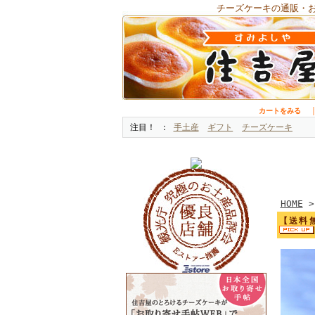
チーズケーキの通販・
カートをみる
注目！
手土産
ギフト
チーズケーキ
HOME
【送料