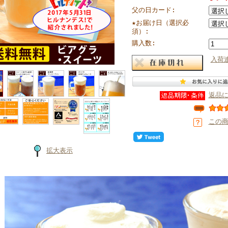
父の日カード:
★お届け日（選択必
須）:
購入数:
入荷
返品
この
拡大表示