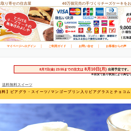
お取り寄せの住吉屋
40万個完売の手づくりチーズケーキを
｜
｜
｜
｜
マイページへログイン
ご利用ガイド
お問い合せ
お客様からの声
>
送料無料スイーツ
無料】ビアグラ・スイーツ/マンゴープリン入りビアグラスとチョコ