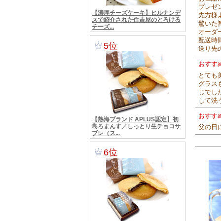
プレゼ
先方様
驚いた
オーダ
配送時
送り先
おすす
とても
グラス
じでし
して洗
おすす
父の日