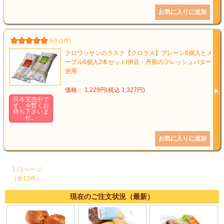
5.0 (1件)
クロワッサンのラスク【クロラス】プレーン6個入とメ
ープル6個入2本セット/伊豆・丹那のフレッシュバター
使用
価格： 1,229円(税込 1,327円)
只今完売中で
す。今暫くお
待ち下さいま
せ。
1 / 1ページ
（全12件）
現在のご注文状況（最新）