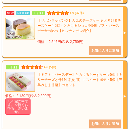
4.9 (37件)
NEW
PICK UP
【冷凍】
【リボンラッピング】人気のチーズケーキ とろけるチ
ーズケーキ5個＋とろけるショコラ5個 ギフト バース
デー食べ比べ【ヒルナンデス紹介】
価格： 2,546円(税込 2,750円)
4.6 (5件)
【冷凍】
【ギフト・バースデー】とろけるちーずケーキ5個【キ
リーチーズと丹那牛乳使用】＋スイートポテト5個【三
島みしま甘藷】のセット
価格： 2,130円(税込 2,300円)
只今完売中で
す。今暫くお
待ち下さいま
せ。