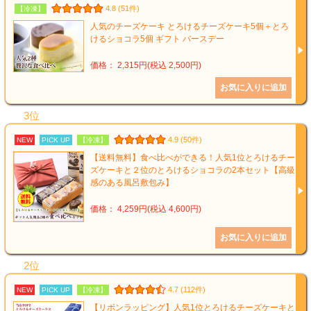
4.8 (51件)
【冷凍】
人気のチーズケーキ とろけるチーズケーキ5個＋とろ
けるショコラ5個 ギフト バースデー
価格： 2,315円(税込 2,500円)
3位
4.9 (50件)
NEW
PICK UP
【冷凍】
【送料無料】食べ比べができる！人気1位とろけるチー
ズケーキと２位のとろけるショコラの2本セット【高級
感のある風呂敷包み】
価格： 4,259円(税込 4,600円)
2位
4.7 (112件)
NEW
PICK UP
【冷凍】
【リボンラッピング】人気1位とろけるチーズケーキと