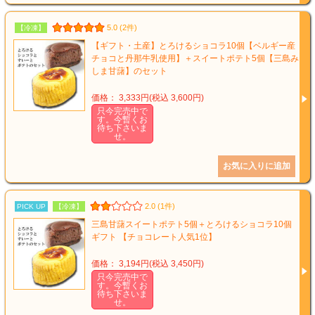
5.0 (2件)
【冷凍】
【ギフト・土産】とろけるショコラ10個【ベルギー産
チョコと丹那牛乳使用】＋スイートポテト5個【三島み
しま甘藷】のセット
価格： 3,333円(税込 3,600円)
只今完売中で
す。今暫くお
待ち下さいま
せ。
2.0 (1件)
PICK UP
【冷凍】
三島甘藷スイートポテト5個＋とろけるショコラ10個
ギフト 【チョコレート人気1位】
価格： 3,194円(税込 3,450円)
只今完売中で
す。今暫くお
待ち下さいま
せ。