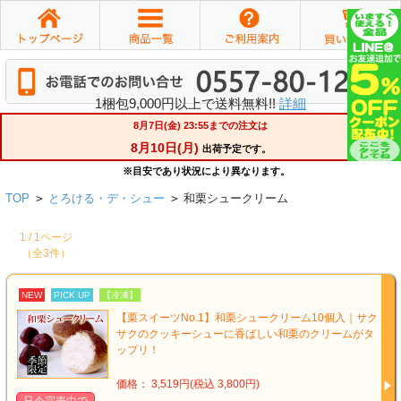
1梱包9,000円以上で送料無料!!
詳細
TOP
>
とろける・デ・シュー
>
和栗シュークリーム
1 / 1ページ
（全3件）
NEW
PICK UP
【冷凍】
【栗スイーツNo.1】和栗シュークリーム10個入｜サク
サクのクッキーシューに香ばしい和栗のクリームがタ
ップリ！
価格： 3,519円(税込 3,800円)
只今完売中で