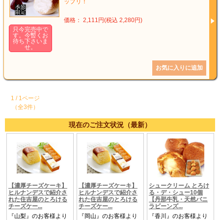
ップリ！
価格： 2,111円(税込 2,280円)
只今完売中で
す。今暫くお
待ち下さいま
せ。
1 / 1ページ
（全3件）
現在のご注文状況（最新）