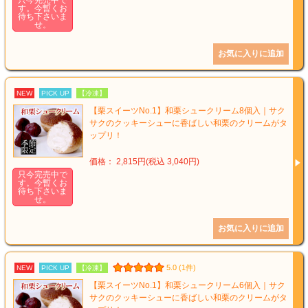
す。今暫くお
待ち下さいま
せ。
NEW
PICK UP
【冷凍】
【栗スイーツNo.1】和栗シュークリーム8個入｜サク
サクのクッキーシューに香ばしい和栗のクリームがタ
ップリ！
価格： 2,815円(税込 3,040円)
只今完売中で
す。今暫くお
待ち下さいま
せ。
5.0 (1件)
NEW
PICK UP
【冷凍】
【栗スイーツNo.1】和栗シュークリーム6個入｜サク
サクのクッキーシューに香ばしい和栗のクリームがタ