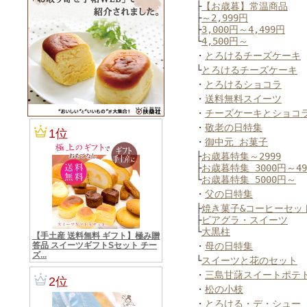
├
【お歳暮】常温商品
├
～2,999円
├
3,000円～4,499円
└
4,500円～
・
とろけるチーズケーキ
└
とろけるチーズケーキ
・
とろけるショコラ
・
送料無料スイーツ
・
チーズケーキとショコ
・
敬老の日特集
・
御中元 お菓子
├
お歳暮特集～2999
├
お歳暮特集 3000円～49
└
お歳暮特集 5000円～
・
父の日特集
├
焼き菓子&コーヒーセッ
├
ビアグラ・スイーツ
└
大黒柱
・
母の日特集
└
スイーツと花のセット
・
三島甘藷スイートポテ
・
松の小枝
・
とろける・デ・シュー