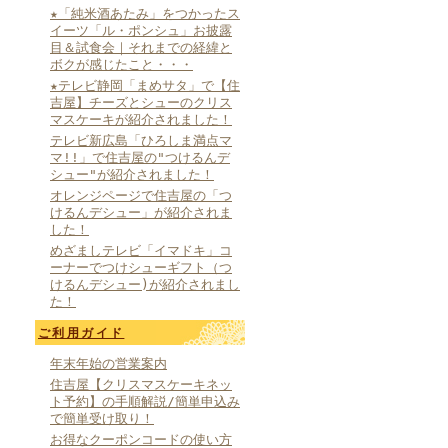
★「純米酒あたみ」をつかったス
イーツ「ル・ポンシュ」お披露
目＆試食会｜それまでの経緯と
ボクが感じたこと・・・
★テレビ静岡「まめサタ」で【住
吉屋】チーズとシューのクリス
マスケーキが紹介されました！
テレビ新広島「ひろしま満点マ
マ!!」で住吉屋の"つけるんデ
シュー"が紹介されました！
オレンジページで住吉屋の「つ
けるんデシュー」が紹介されま
した！
めざましテレビ「イマドキ」コ
ーナーでつけシューギフト（つ
けるんデシュー)が紹介されまし
た！
ご利用ガイド
年末年始の営業案内
住吉屋【クリスマスケーキネッ
ト予約】の手順解説/簡単申込み
で簡単受け取り！
お得なクーポンコードの使い方