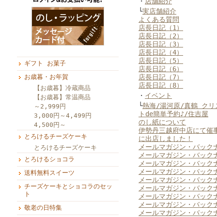
・
店舗紹介
└
実店舗紹介
よくある質問
店長日記（1）
店長日記（2）
店長日記（3）
店長日記（4）
店長日記（5）
ギフト お菓子
店長日記（6）
お歳暮・お年賀
店長日記（7）
店長日記（8）
【お歳暮】冷蔵商品
・
イベント
【お歳暮】常温商品
└
熱海/湯河原/真鶴 ク
～2,999円
トde簡単予約♪/住吉屋
3,000円～4,499円
のし紙について
4,500円～
伊勢丹三越府中店にて催
とろけるチーズケーキ
に出店しました！
メールマガジン・バックナ
とろけるチーズケーキ
メールマガジン・バックナ
とろけるショコラ
メールマガジン・バックナ
メールマガジン・バックナ
送料無料スイーツ
メールマガジン・バックナ
チーズケーキとショコラのセッ
メールマガジン・バックナ
ト
メールマガジン・バックナ
メールマガジン・バックナ
敬老の日特集
メールマガジン・バックナ