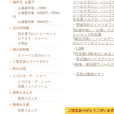
メールマガジン・バックナ
御中元 お菓子
メールマガジン・バックナ
お歳暮特集～2999
メールマガジン・バックナ
お歳暮特集 3000円～4999
メールマガジン・バックナ
円
住吉屋メルマガ・バック
お歳暮特集 5000円～
・
用途別のスイーツギフ
父の日特集
├
出産内祝い・お祝いで人
焼き菓子&コーヒーセット
トショップ住吉屋
ビアグラ・スイーツ
└
誕生日祝い・バースデー
のスイーツギフトショッ
大黒柱
・
LINE
母の日特集
└
住吉屋LINE＠はじめま
スイーツと花のセット
・
実店舗のバースデーケ
三島甘藷スイートポテト
└
熱海・湯河原でバースデ
松の小枝
・
店長の菊地です！
とろける・デ・シュー
とろける・デ・シュー
和栗シュークリーム
初島ろまんす
初島ろまんす
熱海お土産
初島ろまんす
ご注文ありがとうございます