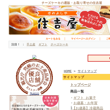
チーズケーキの通販・お取り寄せの住吉屋
｜
｜
カートをみる
マイページへログイン
ご
注目！
手土産
ギフト
チーズケーキ
HOME
>
サイトマップ
サイトマップ
トップページ
商品一覧
・
ギフト お菓子
・
お歳暮・お年賀
├
【お歳暮】冷蔵商品