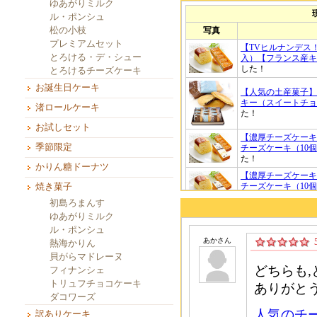
ゆあがりミルク
ル・ポンシュ
松の小枝
プレミアムセット
とろける・デ・シュー
とろけるチーズケーキ
お誕生日ケーキ
渚ロールケーキ
お試しセット
季節限定
かりん糖ドーナツ
焼き菓子
初島ろまんす
ゆあがりミルク
ル・ポンシュ
熱海かりん
貝がらマドレーヌ
フィナンシェ
トリュフチョコケーキ
ダコワーズ
訳ありケーキ