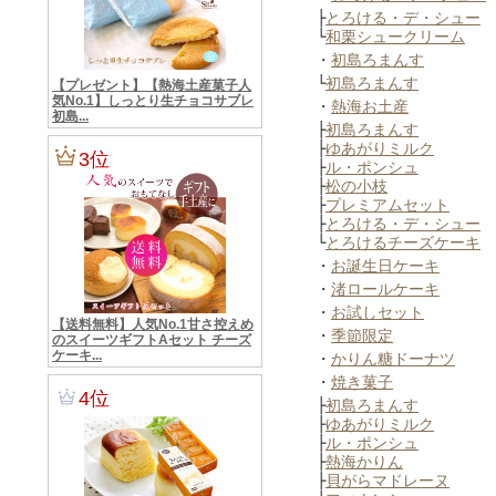
├
とろける・デ・シュー
└
和栗シュークリーム
・
初島ろまんす
└
初島ろまんす
・
熱海お土産
├
初島ろまんす
├
ゆあがりミルク
├
ル・ポンシュ
├
松の小枝
├
プレミアムセット
├
とろける・デ・シュー
└
とろけるチーズケーキ
・
お誕生日ケーキ
・
渚ロールケーキ
・
お試しセット
・
季節限定
・
かりん糖ドーナツ
・
焼き菓子
├
初島ろまんす
├
ゆあがりミルク
├
ル・ポンシュ
├
熱海かりん
├
貝がらマドレーヌ