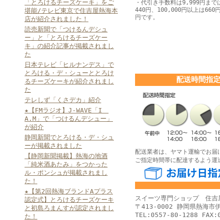
「とろけるチーズケーキ」をご
・代引き手数料は9,999円までは
440円、100,000円以上は660円
堪能/テレビ東京で住吉屋熱海本
円です。
店が紹介されました！
読売新聞で「つけるんデシュ
ー」と「とろけるチーズケー
キ」の紹介記事が掲載されまし
た
日本テレビ「ヒルナンデス」で
とろける・デ・シューととろけ
配送時間指
るチーズケーキが紹介されまし
た
テレしず「くさデカ」紹介
★【FMラジオ】J-WAVE「I
A.M」で「つけるんデシュー」
が紹介
静岡新聞でとろける・デ・シュ
ーが掲載されました
配送業者は、ヤマト運輸でお届
【静岡新聞掲載】熱海の地酒
ご指定時間帯に配達するよう運
「純米酒あたみ」をつかった
ル・ポンシュが掲載されまし
た！
★【第2回熱海ブランドAプラス
スイーツ専門ショップ 住吉
認定式】とろけるチーズケーキ
〒413-0002 静岡県熱海市伊
と初島ろまんすが認定されまし
TEL:0557-80-1288 FAX:
た！