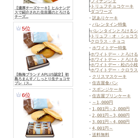
├
フィナンシェ
├
トリュフチョコケーキ
└
ダコワーズ
・
訳ありケーキ
・
バレンタイン特集
├
バレンタインとろけるシ
├
トリュフ・オ・ショコラ
└
クロラス・チョコ
・
ホワイトデー特集
├
ホワイトデー・とろける
├
ホワイトデー・とろける
├
ホワイトデー・松の小枝
└
ホワイトデー・クロラス
・
クリスマスケーキ
・
住吉屋食パン
・
スポンジケーキ
・
住吉屋プリンケーキ
・
～1,000円
・
1,001円～2,000円
・
2,001円～3,000円
・
3,001円～4,000円
・
4,001円～
・
送料無料