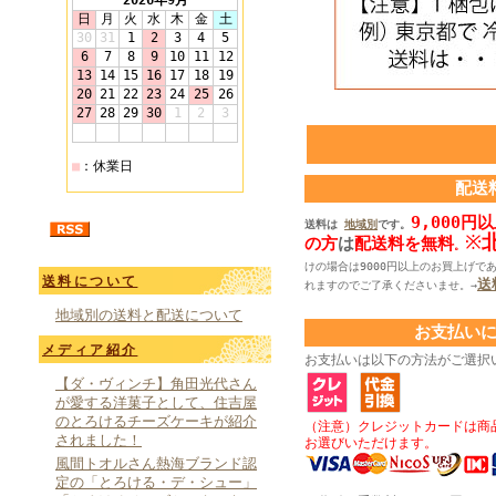
配送
9,000
送料は
地域別
です。
※
の方
は
配送料を無料
。
けの場合は9000円以上のお買上げで
送料について
送
れますのでご了承くださいませ。→
地域別の送料と配送について
お支払い
メディア紹介
お支払いは以下の方法がご選択
【ダ・ヴィンチ】角田光代さん
が愛する洋菓子として、住吉屋
のとろけるチーズケーキが紹介
（注意）クレジットカードは商品
されました！
お選びいただけます。
風間トオルさん熱海ブランド認
定の「とろける・デ・シュー」