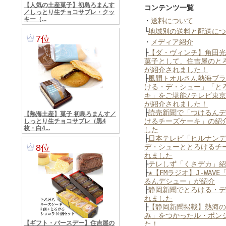
コンテンツ一覧
・
送料について
└
地域別の送料と配送につ
・
メディア紹介
├
【ダ・ヴィンチ】角田光
菓子として、住吉屋のと
が紹介されました！
├
風間トオルさん熱海ブラ
ける・デ・シュー」「と
キ」をご堪能/テレビ東
が紹介されました！
├
読売新聞で「つけるんデ
けるチーズケーキ」の紹
した
├
日本テレビ「ヒルナンデ
デ・シューととろけるチ
れました
├
テレしず「くさデカ」紹
├
★【FMラジオ】J-WAVE
るんデシュー」が紹介
├
静岡新聞でとろける・デ
れました
├
【静岡新聞掲載】熱海の
み」をつかったル・ポン
た！