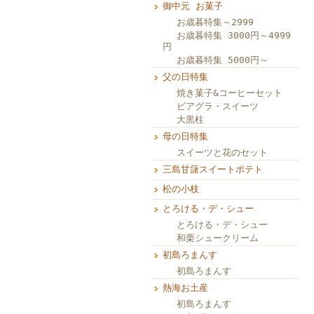
御中元 お菓子
お歳暮特集～2999
お歳暮特集 3000円～4999
円
お歳暮特集 5000円～
父の日特集
焼き菓子&コーヒーセット
ビアグラ・スイーツ
大黒柱
母の日特集
スイーツと花のセット
三島甘藷スイートポテト
松の小枝
とろける・デ・シュー
とろける・デ・シュー
和栗シュークリーム
初島ろまんす
初島ろまんす
熱海お土産
初島ろまんす