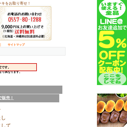
ーキをお取り寄せ！
｜
サイトマップ
で販売！
ン
たし
にして