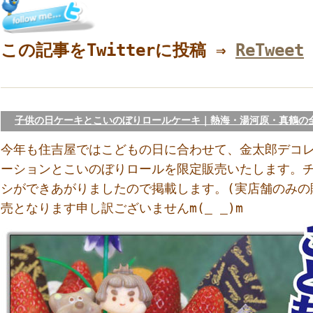
この記事をTwitterに投稿 ⇒
ReTweet
子供の日ケーキとこいのぼりロールケーキ｜熱海・湯河原・真鶴の
今年も住吉屋ではこどもの日に合わせて、金太郎デコ
ーションとこいのぼりロールを限定販売いたします。
シができあがりましたので掲載します。(実店舗のみの
売となります申し訳ございませんm(_ _)m