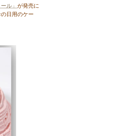
ロール」
が発売に
母の日用のケー