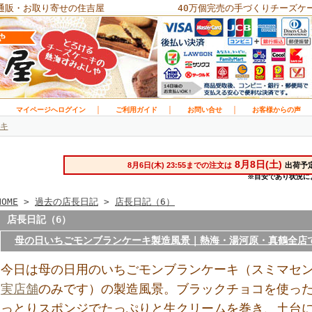
通販・お取り寄せの住吉屋
40万個完売の手づくりチーズケ
｜
｜
｜
｜
マイページへログイン
ご利用ガイド
お問い合せ
お客様からの声
キ
HOME
>
過去の店長日記
>
店長日記（6）
店長日記（6）
母の日いちごモンブランケーキ製造風景｜熱海・湯河原・真鶴全店
今日は母の日用のいちごモンブランケーキ（スミマセ
実店舗
のみです）の製造風景。ブラックチョコを使っ
っとりスポンジでたっぷりと生クリームを巻き、土台