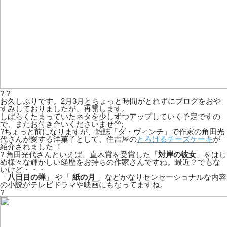
? ?
お久しぶりです。2月3月とちょっと時間がとれずにブログをおや
すみしておりましたが、再開します。
しばらくたまっていたネタを少しずつアップしていく予定ですの
で、またお付き合いくださいませ^^;
?ちょっと前になりますが、雑誌「ダ・ヴィンチ」で作家の角田光
代さんが愛する洋菓子として、住吉屋の
とろけるチーズケーキ
が
紹介されました ！
?
角田光代さんといえば、直木賞を受賞した「
対岸の彼女
」をはじ
め様々な輝かしい経歴をお持ちの作家さんですね。最近？でもな
いけど・・・
「
八日目の蝉
」 や「
紙の月
」などかなりセンセーショナルな内容
の小説がテレビドラマや映画にもなってますね。
?