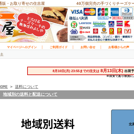
通販・お取り寄せの住吉屋
40万個完売の手づくりチーズケ
｜
｜
｜
｜
マイページへログイン
ご利用ガイド
お問い合せ
お客様からの声
キ
HOME
>
送料について
地域別の送料と配送について