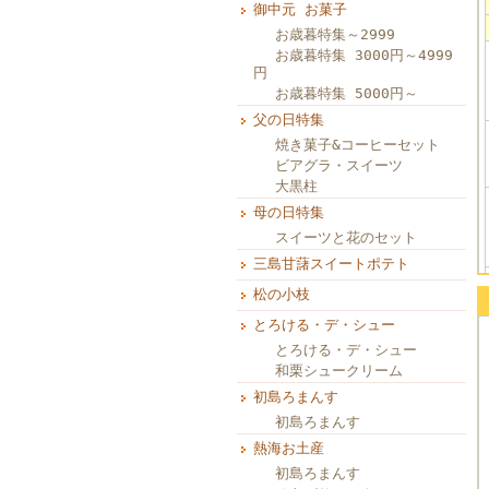
御中元 お菓子
お歳暮特集～2999
お歳暮特集 3000円～4999
円
お歳暮特集 5000円～
父の日特集
焼き菓子&コーヒーセット
ビアグラ・スイーツ
大黒柱
母の日特集
スイーツと花のセット
三島甘藷スイートポテト
松の小枝
とろける・デ・シュー
とろける・デ・シュー
和栗シュークリーム
初島ろまんす
初島ろまんす
熱海お土産
初島ろまんす