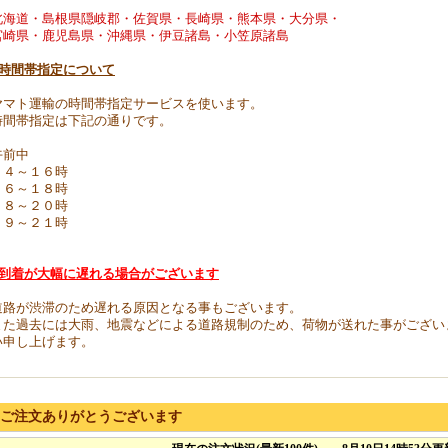
北海道・島根県隠岐郡・佐賀県・長崎県・熊本県・大分県・
宮崎県・鹿児島県・沖縄県
・
伊豆諸島・小笠原諸島
●時間帯指定について
ヤマト運輸の時間帯指定サービスを使います。
時間帯指定は下記の通りです。
午前中
１４～１６時
１６～１８時
１８～２０時
１９～２１時
●到着が大幅に遅れる場合がございます
道路が渋滞のため遅れる原因となる事もございます。
また過去には大雨、地震などによる道路規制のため、荷物が送れた事がござい
い申し上げます。
ご注文ありがとうございます