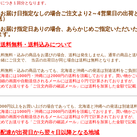
件につき１回分となります
。
●お届け日指定なしの場合
ご注文より2～4営業日の出荷
送）
●お届け指定日ありの場合、あらかじめご指定いただい
ます。
●送料無料・送料込みについて
送料無料・込みの商品をお選びの場合、送料は発生しません。通常の商品と送
一緒にご注文で、 当店の出荷日が同じ場合は送料は無料となります。
送料無料・込みの商品であっても、北海道と沖縄への発送は別途送料をご負担
北海道には1000円・沖縄には2000円の送料を頂戴しております。買い物か
明細の画面や自動送信されるメールには送料は０円で計算されておりますが、
改めてお送りする「ご注文内容の確認メール」には送料を加算した金額で記載
9000円以上をお買い上げの場合であっても、北海道と沖縄への発送は別途送
北海道には1000円・沖縄には2000円の送料を頂戴しております。買い物か
明細の画面や自動送信されるメールには送料は０円で計算されておりますが、
改めてお送りする「ご注文内容の確認メール」には送料を加算した金額で記載
●
配達が出荷日から翌々日以降となる地域