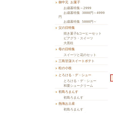
御中元 お菓子
お歳暮特集～2999
お歳暮特集 3000円～4999
円
お歳暮特集 5000円～
父の日特集
焼き菓子&コーヒーセット
ビアグラ・スイーツ
大黒柱
母の日特集
スイーツと花のセット
三島甘藷スイートポテト
松の小枝
とろける・デ・シュー
とろける・デ・シュー
和栗シュークリーム
初島ろまんす
初島ろまんす
熱海お土産
初島ろまんす