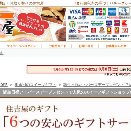
通販・お取り寄せの住吉屋
40万個完売の手づくりチーズケ
｜
｜
｜
｜
マイページへログイン
ご利用ガイド
お問い合せ
お客様からの声
キ
HOME
>
用途別のスイーツギフト
>
誕生日祝い・バースデープレゼントで
誕生日祝い・バースデープレゼントで人気のスイーツギフトショップ