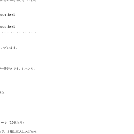
001.html

002.html

・～～・～・～・～・～・

ございます。

--------------------------------

一番好きです。しっとり、

--------------------------------

入

--------------------------------

キ（15個入り） 

で、１箱は友人にあげたら
