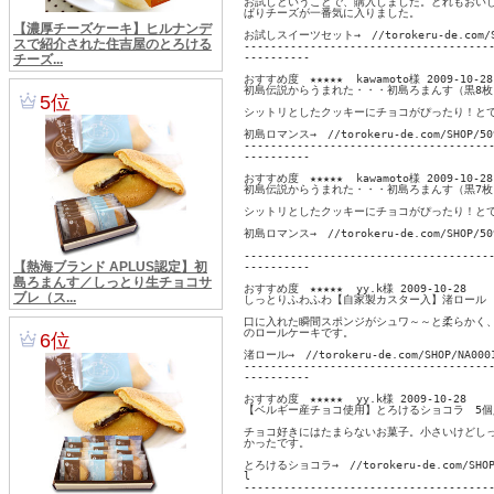
お試しということで、購入しました。どれもおいし
ぱりチーズが一番気に入りました。 

お試しスイーツセット→　//torokeru-de.com/SHO
--------------------------------------
----------

おすすめ度　★★★★★  kawamoto様 2009-10-28 
初島伝説からうまれた・・・初島ろまんす（黒8枚）
シットリとしたクッキーにチョコがぴったり！とて
初島ロマンス→　//torokeru-de.com/SHOP/5094
--------------------------------------
----------

おすすめ度　★★★★★  kawamoto様 2009-10-28 
初島伝説からうまれた・・・初島ろまんす（黒7枚・
シットリとしたクッキーにチョコがぴったり！とて
初島ロマンス→　//torokeru-de.com/SHOP/5094
--------------------------------------
----------

おすすめ度　★★★★★  yy.k様 2009-10-28 

しっとりふわふわ【自家製カスター入】渚ロール

口に入れた瞬間スポンジがシュワ～～と柔らかく、
のロールケーキです。 

渚ロール→　//torokeru-de.com/SHOP/NA0001
--------------------------------------
----------

おすすめ度　★★★★★  yy.k様 2009-10-28 

【ベルギー産チョコ使用】とろけるショコラ　5個入
チョコ好きにはたまらないお菓子。小さいけどしっ
かったです。 

とろけるショコラ→　//torokeru-de.com/SHOP/5
l

--------------------------------------