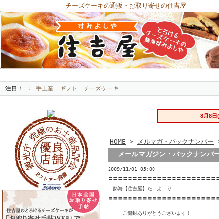
チーズケーキの通販・お取り寄せの住吉屋
注目！
手土産
ギフト
チーズケーキ
HOME
>
メルマガ・バックナンバー
メールマガジン・バックナンバー 
2009/11/01 05:00
〓〓〓〓〓〓〓〓〓〓〓〓〓〓〓〓〓〓〓〓〓〓〓
　熱海【住吉屋】た　よ　り

〓〓〓〓〓〓〓〓〓〓〓〓〓〓〓〓〓〓〓〓〓〓〓
　　　ご開封ありがとうございます！
