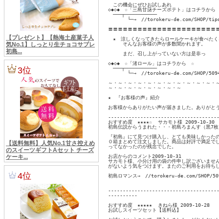
　この機会にぜひお試しあれ

◇◆◇◆　☆「三島甘藷チーズポテト」はコチラから　
　───┬───────────

　　　　└─→　//torokeru-de.com/SHOP/tipo
〓〓〓〓〓〓〓〓〓〓〓〓〓〓〓〓〓〓〓〓〓〓〓
　★　涼しくなってきたらロールケーキが食べたく
　　　そんなお客様の声が多数聞かれます。

　　　まだ、召し上がっていない方は是非っ

◇◆◇◆　☆「渚ロール」はコチラから　☆

　───┬───────────

　　　　└─→　//torokeru-de.com/SHOP/50948
～・～・～・～・～・～・～・～・～・～・～・～
～・～・～・～・～・～・～・～

★　『お客様の声』紹介

お客様からありがたい声が届きました。ありがとう
--------------------------------------
おすすめ度　★★★★☆  サカモト様 2009-10-30 

初島伝説からうまれた・・・初島ろまんす（黒7枚・
『初島』にて見つけ購入し、とても美味しかったの
０箱まとめて注文しました。商品は好評で満足でし
ってなかったのが残念でした。 

お店からのコメント2009-10-31

サカモト様、小分け用の袋の件申し訳ございません
がないよう気をつけます。またのご利用をお待ちして
初島ロマンス→　//torokeru-de.com/SHOP/5094
--------------------------------------
----------

おすすめ度　★★★★★  きねら様 2009-10-28 

お試しスイーツセット【送料込】
