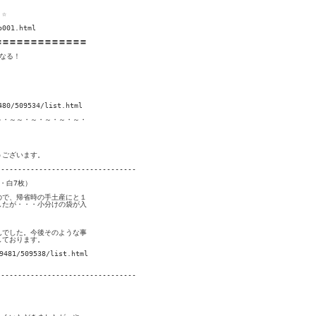
☆

001.html

〓〓〓〓〓〓〓〓〓〓〓〓

なる！

0/509534/list.html

・～～・～・～・～・～・

ございます。

--------------------------------

白7枚） 

で、帰省時の手土産にと１

たが・・・小分けの袋が入

でした。今後そのような事

おります。  

81/509538/list.html

--------------------------------
