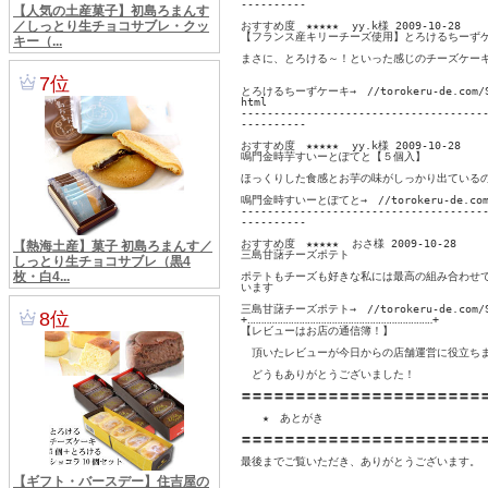
----------

おすすめ度　★★★★★  yy.k様 2009-10-28 

【フランス産キリーチーズ使用】とろけるちーずケ
まさに、とろける～！といった感じのチーズケーキ
とろけるちーずケーキ→　//torokeru-de.com/SHO
html

--------------------------------------
----------

おすすめ度　★★★★★  yy.k様 2009-10-28 

鳴門金時芋すいーとぽてと【５個入】

ほっくりした食感とお芋の味がしっかり出ているの
鳴門金時すいーとぽてと→　//torokeru-de.com/S
--------------------------------------
----------

おすすめ度　★★★★★  おさ様 2009-10-28 

三島甘藷チーズポテト

ポテトもチーズも好きな私には最高の組み合わせで
います 

三島甘藷チーズポテト→　//torokeru-de.com/SHO
+‥‥‥‥‥‥‥‥‥‥‥‥‥‥‥‥‥‥‥‥‥‥‥‥‥‥‥‥‥‥‥‥‥‥+

【レビューはお店の通信簿！】　

　頂いたレビューが今日からの店舗運営に役立ちま
　どうもありがとうございました！

〓〓〓〓〓〓〓〓〓〓〓〓〓〓〓〓〓〓〓〓〓〓〓
　　★　あとがき

〓〓〓〓〓〓〓〓〓〓〓〓〓〓〓〓〓〓〓〓〓〓〓
最後までご覧いただき、ありがとうございます。
