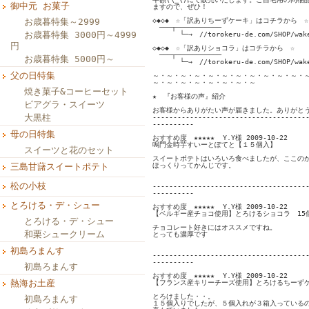
御中元 お菓子
ますので、ぜひ！

お歳暮特集～2999
◇◆◇◆　☆「訳ありちーずケーキ」はコチラから　☆

　───┬───────────

お歳暮特集 3000円～4999
　　　　└─→　//torokeru-de.com/SHOP/wake
円
◇◆◇◆　☆「訳ありショコラ」はコチラから　☆

　───┬───────────

お歳暮特集 5000円～
　　　　└─→　//torokeru-de.com/SHOP/wake
父の日特集
～・～・～・～・～・～・～・～・～・～・～・～
～・～・～・～・～・～・～・～

焼き菓子&コーヒーセット
★　『お客様の声』紹介

ビアグラ・スイーツ
お客様からありがたい声が届きました。ありがとう
大黒柱
--------------------------------------
----------

母の日特集
おすすめ度　★★★★★  Y.Y様 2009-10-22 

鳴門金時芋すいーとぽてと【１５個入】

スイーツと花のセット
スイートポテトはいろいろ食べましたが、ここのが
三島甘藷スイートポテト
ほっくりってかんじです。 

松の小枝
--------------------------------------
----------

とろける・デ・シュー
おすすめ度　★★★★★  Y.Y様 2009-10-22 

【ベルギー産チョコ使用】とろけるショコラ　15個
とろける・デ・シュー
チョコレート好きにはオススメですね。

和栗シュークリーム
とっても濃厚です 

初島ろまんす
--------------------------------------
----------

初島ろまんす
おすすめ度　★★★★★  Y.Y様 2009-10-22 

熱海お土産
【フランス産キリーチーズ使用】とろけるちーずケー
とろけました・・。

初島ろまんす
１５個入りでしたが、５個入れが３箱入っているの