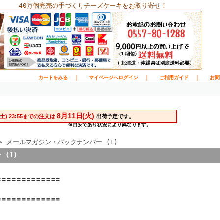
40万個完売の手づくりチーズケーキをお取り寄せ！
｜
｜
｜
カートをみる
マイページへログイン
ご利用ガイド
お問
>
メールマガジン・バックナンバー (1)
(1)
〓〓〓〓〓〓〓〓〓〓〓〓

〓〓〓〓〓〓〓〓〓〓〓〓
