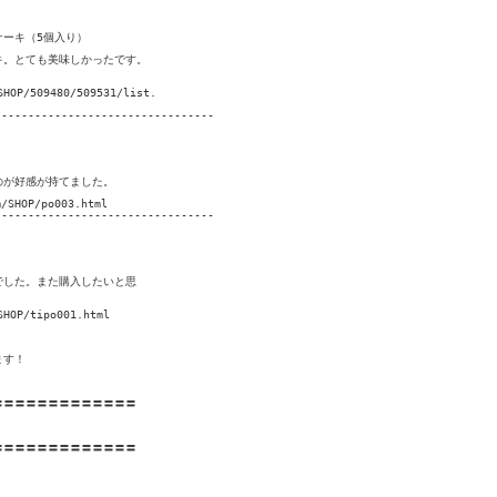
ーキ（5個入り）

。とても美味しかったです。

P/509480/509531/list.

--------------------------------

が好感が持てました。 

HOP/po003.html

--------------------------------

した。また購入したいと思

P/tipo001.html

す！

〓〓〓〓〓〓〓〓〓〓〓〓

〓〓〓〓〓〓〓〓〓〓〓〓
