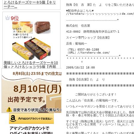
熱海【住　吉　屋】た　よ　りをご覧いただきあり
▼配信停止はこちら▼

//torokeru-っっｖっっっっっっっっｚde.com/SHO
‥‥‥‥‥‥‥‥‥‥‥‥‥‥‥‥‥‥‥‥‥‥‥‥‥‥‥‥‥‥‥‥‥‥+

株式会社　住吉屋

413-0002　静岡県熱海市伊豆山377-1

スイーツ専門ショップ【住吉屋】

店長：菊地純一

（TEL）0557-80-1288

（URL）//torokeru-de.com/

+‥‥‥‥‥‥‥‥‥‥‥‥‥‥‥‥‥‥‥‥‥‥‥‥‥‥‥‥‥‥‥‥‥‥+

＊＊＊＊＊＊＊＊＊＊＊＊＊＊＊＊＊＊＊＊＊＊＊
        ｖ
2009/10/22 18:00
〓〓〓〓〓〓〓〓〓〓〓〓〓〓〓〓〓〓〓〓〓〓〓
　熱海【住吉屋】た　よ　り

〓〓〓〓〓〓〓〓〓〓〓〓〓〓〓〓〓〓〓〓〓〓〓
　　　ご開封ありがとうございます！

こんばんわ「住吉屋」の菊地純一です。

いつもメールマガジンを受信くださってありがとうご
先日熱海では秋の花火大会が開催されました。熱海
秋・冬・春と年間を通して１０回以上の花火大会が
すぐそば（熱海は海上花火）なので、花火だとは知
などを見ていると突然「ドッカーン！(◎_◎;)」
くらいの

音と衝撃が襲ってくると、もう慣れているはずの私