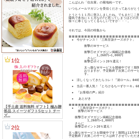
こんばんわ「住吉屋」の菊地純一です。

いつもメールマガジンを受信くださってありがとう
とうとう１１月に突入しましたね。でもまだここ熱
陽気で本当に１１月なの?と思ってしまうほどの天
徐々に寒くなってくるらしいですが・・・。

それでは、今回の特集から

〓〓〓〓〓〓〓〓〓〓〓〓〓〓〓〓〓〓〓〓〓〓〓
　★　今がチャンス！「三島甘藷チーズポテト」

　　　　　衝撃のＷサービス

　　　　　衝撃①オズマガジン掲載記念価格

　　　　　　　　　1,260円→1,000円

　　　　　　さらに

　　　　　衝撃②ポイント20％還元！

　　　　　太っ腹なＷサービスを開催中です！期間
　　　　　おりますが、予定数終了次第このサービ
　　　　　す。

　★　涼しくなってきたらコレ！『渚ロール』840円
　★　当店一番人気！『とろけるちーずケーキ』600
　★　『お客様の声』紹介

　★　 あとがき

〓〓〓〓〓〓〓〓〓〓〓〓〓〓〓〓〓〓〓〓〓〓〓
　★　「三島甘藷チーズポテト」

　　　衝撃のＷサービス

　　衝撃①オズマガジン掲載記念価格

　　　　　　1,260円→1,000円

　　さらに

　　衝撃②ポイント20％還元！

太っ腹なＷサービスを開催中です！期間は11月中
予定数終了次第このサービスは終了させていただき