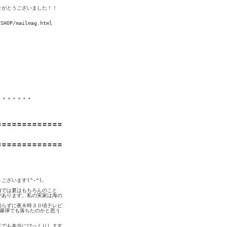
がとうございました！！

P/mailmag.html 

＊＊＊＊＊＊

〓〓〓〓〓〓〓〓〓〓〓〓

〓〓〓〓〓〓〓〓〓〓〓〓

ざいます(^-^)。　

では夏はもちろんのこと

あります。私の実家は海の

らずに夜８時３０頃テレビ

と爆弾でも落ちたのかと思う

でも本当にびっくりします。
