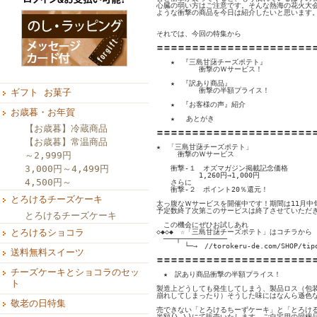
心臓の弱い方はご注意です。そんな熱海の花火大会
ような衝撃の商品を今日は紹介したいと思います。
それでは、今回の特集から

〓〓〓〓〓〓〓〓〓〓〓〓〓〓〓〓〓〓〓〓〓〓〓
　　★　『三島甘藷チーズポテト』

　　　　　　衝撃のＷサービス！

　　★　『訳あり商品』

　　　　　　衝撃の半額プライス！

ギフト お菓子
　　★　『お客様の声』紹介

お歳暮・お年賀
　　★　 あとがき

【お歳暮】冷蔵商品
〓〓〓〓〓〓〓〓〓〓〓〓〓〓〓〓〓〓〓〓〓〓〓
【お歳暮】常温商品
★　「三島甘藷チーズポテト」

～2,999円
　　　衝撃のＷサービス

3,000円～4,499円
　　衝撃-１　オズマガジン掲載記念価格

　　　　　　1,260円→1,000円

4,500円～
　　さらに

　　衝撃-２　ポイント20％還元！

とろけるチーズケーキ
太っ腹なＷサービスを開催中です！期間は11月中
予定数終了次第このサービスは終了させていただき
とろけるチーズケーキ
　この機会にぜひお試しあれ

とろけるショコラ
◇◆◇◆　☆「三島甘藷チーズポテト」はコチラから　
　───┬───────────

　　　　└─→　//torokeru-de.com/SHOP/tipo
送料無料スイーツ
〓〓〓〓〓〓〓〓〓〓〓〓〓〓〓〓〓〓〓〓〓〓〓
チーズケーキとショコラのセッ
　★　訳あり商品衝撃の半額プライス！

ト
製造上どうしても発生してしまう、製品ロス（包装
崩れしてしまったり）そうした味にはなんら遜色な
敬老の日特集
売できない「とろけるちーずケーキ」と「とろける
半額(\_\)にて販売いたします。ご自宅用の同梱