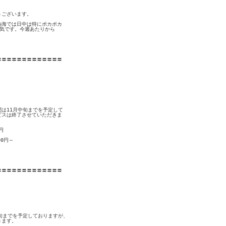
ございます。　

海では日中は特にポカポカ

気です。今週あたりから

〓〓〓〓〓〓〓〓〓〓〓〓

は11月中旬までを予定して

スは終了させていただきま

　　

円～

〓〓〓〓〓〓〓〓〓〓〓〓

旬までを予定しておりますが、

ます。
