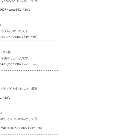
くいただきましたが、やっ

P/tame001.html

--------------------------------





も美味しかったです。 

81/509538/list.html

--------------------------------



白7枚

も美味しかったです。 

81/509538/list.html

--------------------------------

パクパクいけました。最高

.html

--------------------------------



かりとチョコの味がして良

09480/509532/list.htm

--------------------------------
