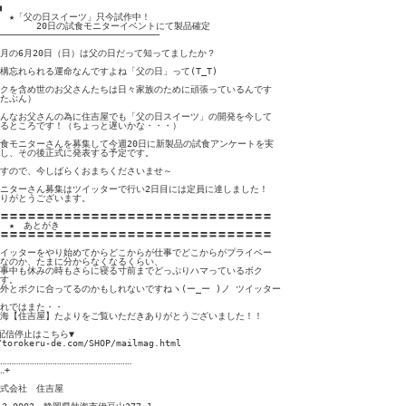


　★「父の日スイーツ」只今試作中！

　　　　20日の試食モニターイベントにて製品確定

──────────────────────────────

月の6月20日（日）は父の日だって知ってましたか？

構忘れられる運命なんですよね「父の日」って(T_T)

クを含め世のお父さんたちは日々家族のために頑張っているんです

たぶん）

んなお父さんの為に住吉屋でも「父の日スイーツ」の開発を今して

るところです！（ちょっと遅いかな・・・）

食モニターさんを募集して今週20日に新製品の試食アンケートを実

し、その後正式に発表する予定です。

すので、今しばらくおまちくださいませ～

ニターさん募集はツイッターで行い2日目には定員に達しました！

りがとうございます。

〓〓〓〓〓〓〓〓〓〓〓〓〓〓〓〓〓〓〓〓〓〓〓〓〓〓〓〓〓〓

　★　あとがき

〓〓〓〓〓〓〓〓〓〓〓〓〓〓〓〓〓〓〓〓〓〓〓〓〓〓〓〓〓〓

イッターをやり始めてからどこからが仕事でどこからがプライベー

なのか、たまに分からなくなるくらい、

事中も休みの時もさらに寝る寸前までどっぷりハマっているボク

す。

外とボクに合ってるのかもしれないですねヽ(ー_ー )ノ ツイッター

れではまた・・

海【住吉屋】たよりをご覧いただきありがとうございました！！

配信停止はこちら▼

/torokeru-de.com/SHOP/mailmag.html 

‥‥‥‥‥‥‥‥‥‥‥‥‥‥‥‥‥‥‥‥‥‥‥‥‥‥‥‥‥

‥+

式会社　住吉屋
