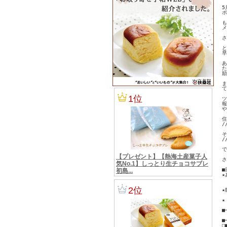
5
ポ
も
メ
さ
と
早
あ
た
励
ま
て
ツ
報
や
住
/
そ
/
で
さ
■
★
　
★
★
　
■
■
□■