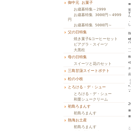
　
御中元 お菓子
〓
お歳暮特集～2999
実
す
お歳暮特集 3000円～4999
ん
円
・
お歳暮特集 5000円～
し
父の日特集
熱
焼き菓子&コーヒーセット
▼
/
ビアグラ・スイーツ
‥‥
大黒柱
‥‥
母の日特集
株
4
スイーツと花のセット
チ
三島甘藷スイートポテト
店
松の小枝
（
（
+‥
とろける・デ・シュー
‥‥
＊
とろける・デ・シュー
和栗シュークリーム
2
初島ろまんす
〓
初島ろまんす
　
〓
熱海お土産
　
初島ろまんす
こ