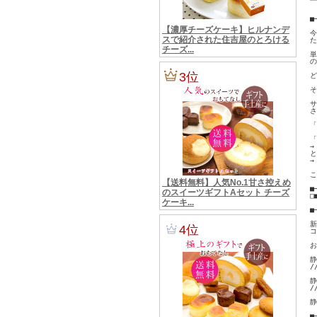
 
　
■
今
た
単
の
ど
そ
サ
さ
「
「
→
と
→
こ
■
□■
　
■
新
コ
お
静
/
静
/
静
■