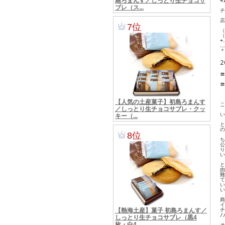
4
チ
店
（
（
+‥
‥‥
＊
2
〓
　
〓
　
こ
い
と
の
ち
公
り
い
と
由
難
て
い
い
商
イ
チ
/
そ