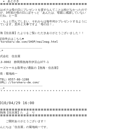
　★　あとがき

〓〓〓〓〓〓〓〓〓〓〓〓〓〓〓〓〓〓〓〓〓〓〓〓〓〓〓〓〓〓

はボクは母の日にプレゼントを渡すなんてことは殆どなかったので

が、3年前の母の日にぼそっと「あんたは、母親に感謝していない

だね」と一言

・ちょと凹んでしまい、それからは毎年何かプレゼントするように

ています。意外と大事ですよ「母の日！」

海【住吉屋】たよりをご覧いただきありがとうございました！！

配信停止はこちら▼

/torokeru-de.com/SHOP/mailmag.html 

‥‥‥‥‥‥‥‥‥‥‥‥‥‥‥‥‥‥‥‥‥‥‥‥‥‥‥‥‥

‥+

式会社　住吉屋

13-0002　静岡県熱海市伊豆山377-1

ーズケーキお取寄せ/通販の【熱海・住吉屋】

長：菊地純一

TEL）0557-80-1288

URL）//torokeru-de.com/

‥‥‥‥‥‥‥‥‥‥‥‥‥‥‥‥‥‥‥‥‥‥‥‥‥‥‥‥‥

‥‥+

＊＊＊＊＊＊＊＊＊＊＊＊＊＊＊＊＊＊＊＊＊＊＊＊＊＊＊＊
010/04/29 16:00
〓〓〓〓〓〓〓〓〓〓〓〓〓〓〓〓〓〓〓〓〓〓〓〓〓〓〓〓〓〓

熱海【住吉屋】た　よ　り

〓〓〓〓〓〓〓〓〓〓〓〓〓〓〓〓〓〓〓〓〓〓〓〓〓〓〓〓〓〓

　　ご開封ありがとうございます！

んにちは「住吉屋」の菊地純一です。
