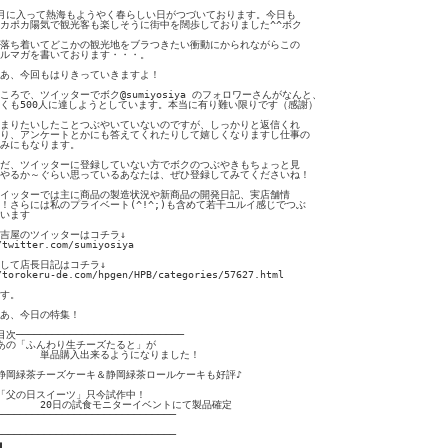
月に入って熱海もようやく春らしい日がつづいております。今日も

カポカ陽気で観光客も楽しそうに街中を闊歩しておりました^^ボク

落ち着いてどこかの観光地をブラつきたい衝動にかられながらこの

ルマガを書いております・・・。

あ、今回もはりきっていきますよ！

ころで、ツイッターでボク@sumiyosiya のフォロワーさんがなんと、

くも500人に達しようとしています。本当に有り難い限りです（感謝）

まりたいしたことつぶやいていないのですが、しっかりと返信くれ

り、アンケートとかにも答えてくれたりして嬉しくなりますし仕事の

みにもなります。

だ、ツイッターに登録していない方でボクのつぶやきもちょっと見

やるか～ぐらい思っているあなたは、ぜひ登録してみてくださいね！

イッターでは主に商品の製造状況や新商品の開発日記、実店舗情

！さらには私のプライベート(^!^;)も含めて若干ユルイ感じでつぶ

います

吉屋のツイッターはコチラ↓

/twitter.com/sumiyosiya

して店長日記はコチラ↓

/torokeru-de.com/hpgen/HPB/categories/57627.html

す。

あ、今日の特集！

目次────────────────────────────

あの「ふんわり生チーズたると」が

　　　　単品購入出来るようになりました！

静岡緑茶チーズケーキ＆静岡緑茶ロールケーキも好評♪

「父の日スイーツ」只今試作中！

　　　　20日の試食モニターイベントにて製品確定

──────────────────────────────

──────────────────────────────


