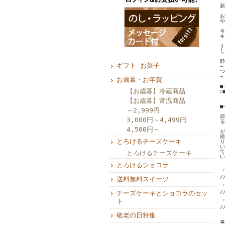
新
お
や
今
キ
す
し
静
ギフト お菓子
→
つ
→
お歳暮・お年賀
■
【お歳暮】冷蔵商品
□■
　
【お歳暮】常温商品
　
■
～2,999円
前
3,000円～4,499円
る
4,500円～
が
続
とろけるチーズケーキ
り
い
て
とろけるチーズケーキ
い
とろけるショコラ
「
/
送料無料スイーツ
「
/
チーズケーキとショコラのセッ
ト
「
/
敬老の日特集
〓