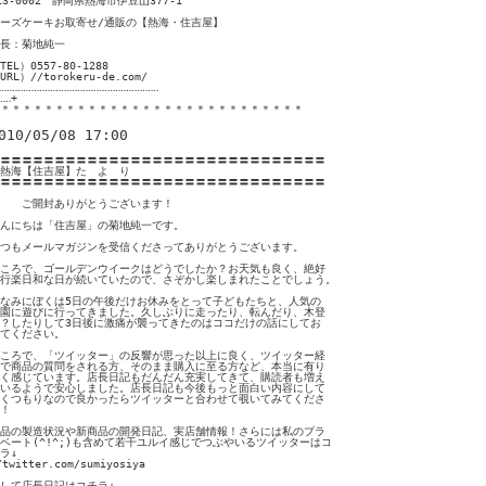
13-0002　静岡県熱海市伊豆山377-1

ーズケーキお取寄せ/通販の【熱海・住吉屋】

長：菊地純一

TEL）0557-80-1288

URL）//torokeru-de.com/

‥‥‥‥‥‥‥‥‥‥‥‥‥‥‥‥‥‥‥‥‥‥‥‥‥‥‥‥‥

‥‥+

＊＊＊＊＊＊＊＊＊＊＊＊＊＊＊＊＊＊＊＊＊＊＊＊＊＊＊＊
010/05/08 17:00
〓〓〓〓〓〓〓〓〓〓〓〓〓〓〓〓〓〓〓〓〓〓〓〓〓〓〓〓〓〓

熱海【住吉屋】た　よ　り

〓〓〓〓〓〓〓〓〓〓〓〓〓〓〓〓〓〓〓〓〓〓〓〓〓〓〓〓〓〓

　　ご開封ありがとうございます！

んにちは「住吉屋」の菊地純一です。

つもメールマガジンを受信くださってありがとうございます。

ころで、ゴールデンウイークはどうでしたか？お天気も良く、絶好

行楽日和な日が続いていたので、さぞかし楽しまれたことでしょう。

なみにぼくは5日の午後だけお休みをとって子どもたちと、人気の

園に遊びに行ってきました。久しぶりに走ったり、転んだり、木登

？したりして3日後に激痛が襲ってきたのはココだけの話にしてお

てください。

ころで、「ツイッター」の反響が思った以上に良く、ツイッター経

で商品の質問をされる方、そのまま購入に至る方など、本当に有り

く感じています。店長日記もだんだん充実してきて、購読者も増え

いるようで安心しました。店長日記も今後もっと面白い内容にして

くつもりなので良かったらツイッターと合わせて覗いてみてくださ

！

品の製造状況や新商品の開発日記、実店舗情報！さらには私のプラ

ベート(^!^;)も含めて若干ユルイ感じでつぶやいるツイッターはコ

ラ↓

/twitter.com/sumiyosiya

して店長日記はコチラ↓
