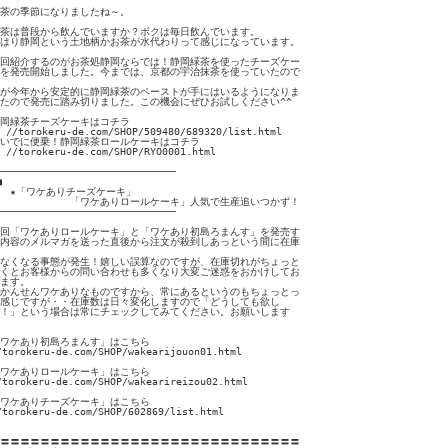
茶の季節になりましたね～。

茶は普段から飲んでいますか？ボクは毎日飲んでいます。

はり静岡という土地柄かお茶が水代わりって感じになっています。

回紹介するのがお茶処静岡ならでは！静岡緑茶を使ったチーズケー

を発売開始しました。今までは、京都の宇治抹茶を使っていたので

が今年から安定的に静岡緑茶のペーストが手にはいるようになりま

たので発売に踏み切りました。この機会にぜひお試しください^^

岡緑茶チーズケーキはコチラ

　//torokeru-de.com/SHOP/509480/689320/list.html

いでに便乗！静岡緑茶ロールケーキはコチラ

　//torokeru-de.com/SHOP/RYO0001.html

──────────────────────────────



　★「ワケありチーズケーキ」

　　　　　　　「ワケありロールケーキ」人気で生産追いつかず！

──────────────────────────────

回「ワケありロールケーキ」と「ワケあり初島ろまんす」を発売す

内容のメルマガを送った直後から注文が殺到しあっという間に在庫

なくなる事態が発生！嬉しい誤算なのですが、在庫切れがちょっと

くとお客様からの問い合わせも多くなり大変ご迷惑をおかけしてお

ます。

かんせんワケありなものですから、常にあるというのもちょっとっ

感じですが・・在庫数は日々変化しますので「どうしても欲し

！」という場合は常にチェックしてみてください。お願いします

ワケあり初島ろまんす」はこちら

/torokeru-de.com/SHOP/wakearijouon01.html

ワケありロールケーキ」はこちら

/torokeru-de.com/SHOP/wakearireizou02.html

ワケありチーズケーキ」はこちら

/torokeru-de.com/SHOP/602869/list.html

〓〓〓〓〓〓〓〓〓〓〓〓〓〓〓〓〓〓〓〓〓〓〓〓〓〓〓〓〓〓
