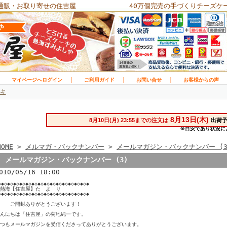
通販・お取り寄せの住吉屋
40万個完売の手づくりチーズケ
｜
｜
｜
｜
マイページへログイン
ご利用ガイド
お問い合せ
お客様からの声
キ
HOME
>
メルマガ・バックナンバー
>
メールマガジン・バックナンバー (3
メールマガジン・バックナンバー (3)
010/05/16 18:00
◇◆◇◆◇◆◇◆◇◆◇◆◇◆◇◆◇◆◇◆◇◆◇◆◇◆◇◆◇◆

熱海【住吉屋】た　よ　り

◇◆◇◆◇◆◇◆◇◆◇◆◇◆◇◆◇◆◇◆◇◆◇◆◇◆◇◆◇◆

　　ご開封ありがとうございます！

んにちは「住吉屋」の菊地純一です。

つもメールマガジンを受信くださってありがとうございます。
