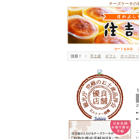
チーズケーキの
カートをみる
注目！
手土産
ギフト
チーズケー
2
◆
　
◆
　
こ
い