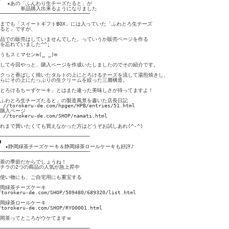
   ★あの「ふんわり生チーズたると」が

　　　　単品購入出来るようになりました

──────────────────────────────

までも「スイートギフトBOX」には入っていた「ふわとろ生チーズ

ると」ですが、

品での販売はしていませんでした。っていうか販売ページを作る

を忘れていました^^;

うもスミマセンm(_ _)m

して今回やっと、購入ページを作成いたしましたのでその紹介です。

クっと香ばしく焼いたタルトの上にとろけるチーズを流して湯煎焼きし、

らにその上にたっぷりの生クリームを絞った三層構造。

とろけるちーずケーキ」とはまた違った美味しさが待ってますよ！

ふわとろ生チーズたると」の製造風景を書いた店長日記

　//torokeru-de.com/hpgen/HPB/entries/51.html

購入ページ

　//torokeru-de.com/SHOP/namati.html

れまで買いたくても買えなかった方はどうぞお試しあれ(^-^)

──────────────────────────────



　★静岡緑茶チーズケーキ＆静岡緑茶ロールケーキも好評♪

──────────────────────────────

茶の季節だからでしょうね！

チラの2つの商品の人気が急上昇中

使い物にも、ご自宅用にも重宝する

岡緑茶チーズケーキ

/torokeru-de.com/SHOP/509480/689320/list.html

岡緑茶ロールケーキ

/torokeru-de.com/SHOP/RYO0001.html

岡茶ってところがウケてますｗ

──────────────────────────────
