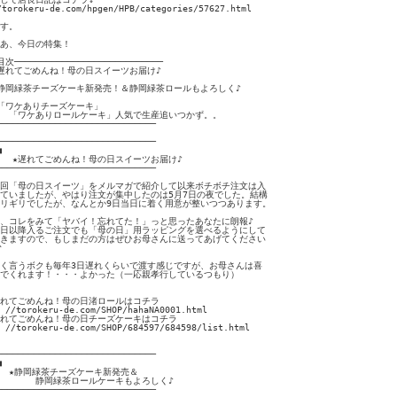
/torokeru-de.com/hpgen/HPB/categories/57627.html

す。

あ、今日の特集！

目次────────────────────────────

遅れてごめんね！母の日スイーツお届け♪

静岡緑茶チーズケーキ新発売！＆静岡緑茶ロールもよろしく♪

「ワケありチーズケーキ」

　「ワケありロールケーキ」人気で生産追いつかず。。

──────────────────────────────

──────────────────────────────



   ★遅れてごめんね！母の日スイーツお届け♪

──────────────────────────────

回「母の日スイーツ」をメルマガで紹介して以来ボチボチ注文は入

ていましたが、やはり注文が集中したのは5月7日の夜でした。結構

リギリでしたが、なんとか9日当日に着く用意が整いつつあります。

、コレをみて「ヤバイ！忘れてた！」っと思ったあなたに朗報♪

日以降入るご注文でも「母の日」用ラッピングを選べるようにして

きますので、もしまだの方はぜひお母さんに送ってあげてください



く言うボクも毎年3日遅れくらいで渡す感じですが、お母さんは喜

でくれます！・・・よかった（一応親孝行しているつもり）

れてごめんね！母の日渚ロールはコチラ

　//torokeru-de.com/SHOP/hahaNA0001.html

れてごめんね！母の日チーズケーキはコチラ

　//torokeru-de.com/SHOP/684597/684598/list.html

──────────────────────────────

■　　

　★静岡緑茶チーズケーキ新発売＆

　　　　静岡緑茶ロールケーキもよろしく♪

──────────────────────────────
