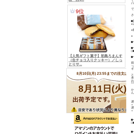
/
で
さ
■
★
★
★
　
■
■
□■
 
■
前
っ
ギ
と
本
お
^^
か
ん
遅
→
遅
→
■
□
　
　
■