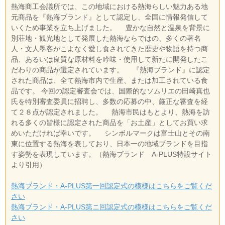
熱海商工会議所では、この地域における熱海らしい魅力ある地
元商品を『熱海ブランド』として認定し、全国に情報発信して
いくため事業を立ち上げました。 豊かな自然と温泉を背景に
別荘地・観光地として発展した熱海ならではの、多くの著名
人・文人墨客がこよなく愛し食されてきた歴史や物語を持つ商
品、あるいは良質な原材料を吟味・使用して新たに開発したこ
だわりの商品が選定されています。 『熱海ブランド』に認定
された商品は、全て熱海市内で生産、または加工されている食
品です。 今回の認定審査会では、国際的なソムリエの田崎真也
氏を特別審査委員に招聘し、多数の応募の中、厳正な審査を経
て２８点が認定されました。 熱海市民はもとより、熱海を訪
れる多くの皆様に認定された商品を「お土産」としてお買い求
めいただければ幸いです。 シンボルマークは富士山とその南
東に位置する熱海を表しており、日本一の地域ブランドを目指
す姿勢を表現しています。（熱海ブランド A-PLUS特設サイト
より引用）
熱海ブランド・A-PLUS第一回認定式の模様はこちらをご覧くだ
さい
熱海ブランド・A-PLUS第ニ回認定式の模様はこちらをご覧くだ
さい