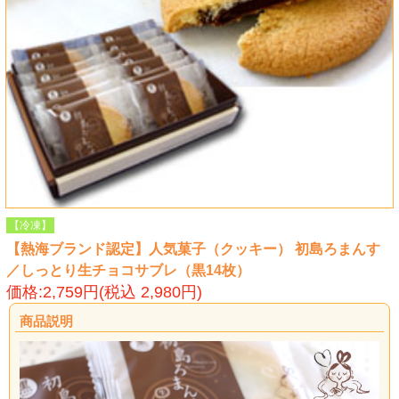
【冷凍】
【熱海ブランド認定】人気菓子（クッキー） 初島ろまんす
／しっとり生チョコサブレ（黒14枚）
価格:2,759円(税込 2,980円)
商品説明