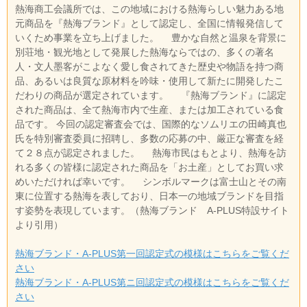
熱海商工会議所では、この地域における熱海らしい魅力ある地
元商品を『熱海ブランド』として認定し、全国に情報発信して
いくため事業を立ち上げました。 豊かな自然と温泉を背景に
別荘地・観光地として発展した熱海ならではの、多くの著名
人・文人墨客がこよなく愛し食されてきた歴史や物語を持つ商
品、あるいは良質な原材料を吟味・使用して新たに開発したこ
だわりの商品が選定されています。 『熱海ブランド』に認定
された商品は、全て熱海市内で生産、または加工されている食
品です。 今回の認定審査会では、国際的なソムリエの田崎真也
氏を特別審査委員に招聘し、多数の応募の中、厳正な審査を経
て２８点が認定されました。 熱海市民はもとより、熱海を訪
れる多くの皆様に認定された商品を「お土産」としてお買い求
めいただければ幸いです。 シンボルマークは富士山とその南
東に位置する熱海を表しており、日本一の地域ブランドを目指
す姿勢を表現しています。（熱海ブランド A-PLUS特設サイト
より引用）
熱海ブランド・A-PLUS第一回認定式の模様はこちらをご覧くだ
さい
熱海ブランド・A-PLUS第ニ回認定式の模様はこちらをご覧くだ
さい