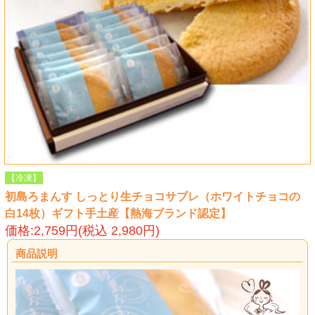
【冷凍】
初島ろまんす しっとり生チョコサブレ（ホワイトチョコの
白14枚）ギフト手土産【熱海ブランド認定】
価格:2,759円(税込 2,980円)
商品説明