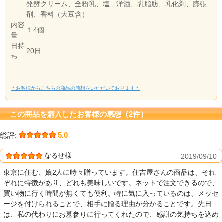
発酵クリーム、全粉乳、塩、洋酒、乳脂肪、乳化剤、膨張
剤、香料（大豆含）
内容
１4個
量
日持
20日
ち
＊お客様からこちらの商品の感想をいただいております＊
この商品を購入したお客様の感想（2件）
総評:
5.0
なるせ様
2019/09/10
東京に住む、娘2人に時々贈っています。住吉屋さんの商品は、それ
ぞれに特徴があり、どれも美味しいです。ネットで注文できるので、
買い物に行く時間が無くても便利。特に気に入っているのは、メッセ
ージを付けられることで、相手に贈る理由が分かることです。先日
は、私の代わりにお墓参りに行ってくれたので、感謝の気持ちを込め