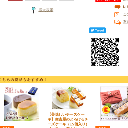
レ
拡大表示
こ
友
こちらの商品もおすすめ！
【美味しいチーズケー
キ】住吉屋のとろけるチ
ーズケーキ（15個入り）