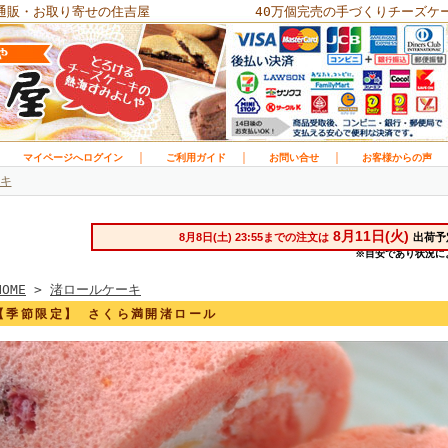
通販・お取り寄せの住吉屋
40万個完売の手づくりチーズケ
｜
｜
｜
｜
マイページへログイン
ご利用ガイド
お問い合せ
お客様からの声
キ
HOME
>
渚ロールケーキ
【季節限定】 さくら満開渚ロール