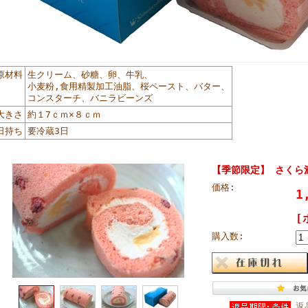
原材料
生クリーム、砂糖、卵、牛乳、
小麦粉,食用精製加工油脂、桜ペースト、バター、
コンスターチ、バニラビーンズ
大きさ
約１7ｃｍ×８ｃｍ
日持ち
要冷蔵3日
【季節限定】 さくら
価格:
1
[
購入数:
返