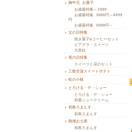
御中元 お菓子
お歳暮特集～2999
お歳暮特集 3000円～4999
円
お歳暮特集 5000円～
父の日特集
焼き菓子&コーヒーセット
ビアグラ・スイーツ
大黒柱
母の日特集
スイーツと花のセット
三島甘藷スイートポテト
松の小枝
とろける・デ・シュー
とろける・デ・シュー
和栗シュークリーム
初島ろまんす
初島ろまんす
熱海お土産
初島ろまんす