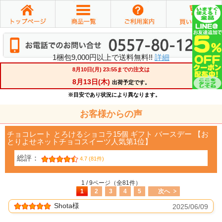
1梱包9,000円以上で送料無料!!
詳細
お客様からの声
チョコレート とろけるショコラ15個 ギフト バースデー 【お
とりよせネットチョコスイーツ人気第1位】
総評：
4.7 (81件)
1 / 9ページ（全81件）
1
2
3
4
5
次へ
Shota様
2025/06/09