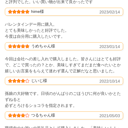
と評判でした。いい買い物が出来て良かったです
hime様
2023/02/14
バレンタインデー用に購入。
とても美味しかったと好評でした。
今度は自分用に購入したいです。
うめちゃん様
2023/01/14
今回は会社への差し入れで購入しました。皆さんにはとても好評
で、どこで買ったの？とか、美味しすぎてまだまだ食べたいとか
嬉しいお言葉をもらえて迷わず選んで正解だなと思いました。
じいじ様
2022/10/14
孫娘の大好物です。日頃のがんばりのごほうびに何が良いかとた
ずねると
必ずとろけるショコラを指定されます。
つるちゃん様
2021/05/03
職場内のお祝いの返礼品として購入しました。「美味しい！！」