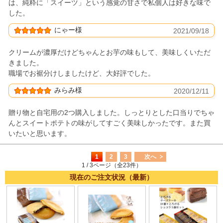
は、純粋に「スイーツ」という感覚の甘さで私個人は好きな味で
した。
にゃー様
2021/09/18
クリームが濃厚だけどちゃんとお芋の味もして、美味しくいただ
きました。
職場でお裾分けしましたけど、大好評でした。
みらみ様
2020/12/11
贈り物と自宅用の2つ購入しました。しっとりとした口当りでちゃ
んとスイートポテトの味がしてすごく美味しかったです。また買
いたいと思います。
1
2
3
次へ
1 / 3ページ（全23件）
現在のご注文状況（最新）