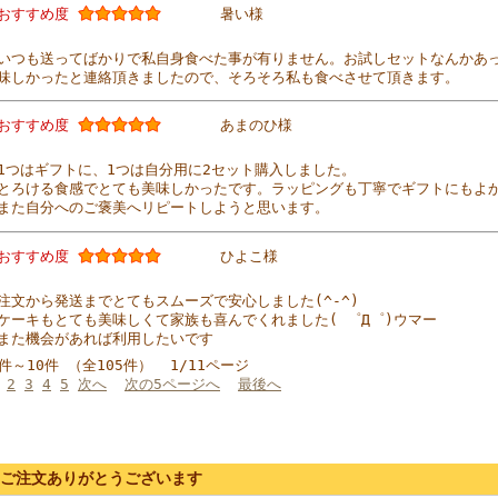
おすすめ度
暑い様
いつも送ってばかりで私自身食べた事が有りません。お試しセットなんかあ
味しかったと連絡頂きましたので、そろそろ私も食べさせて頂きます。
おすすめ度
あまのひ様
1つはギフトに、1つは自分用に2セット購入しました。
とろける食感でとても美味しかったです。ラッピングも丁寧でギフトにもよ
また自分へのご褒美へリピートしようと思います。
おすすめ度
ひよこ様
注文から発送までとてもスムーズで安心しました(^-^)
ケーキもとても美味しくて家族も喜んでくれました( ゜Д゜)ウマー
また機会があれば利用したいです
1件～10件 （全105件） 1/11ページ
2
3
4
5
次へ
次の5ページへ
最後へ
ご注文ありがとうございます