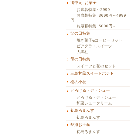
御中元 お菓子
お歳暮特集～2999
お歳暮特集 3000円～4999
円
お歳暮特集 5000円～
父の日特集
焼き菓子&コーヒーセット
ビアグラ・スイーツ
大黒柱
母の日特集
スイーツと花のセット
三島甘藷スイートポテト
松の小枝
とろける・デ・シュー
とろける・デ・シュー
和栗シュークリーム
初島ろまんす
初島ろまんす
熱海お土産
初島ろまんす