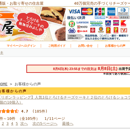
通販・お取り寄せの住吉屋
40万個完売の手づくりチーズケ
｜
｜
｜
｜
マイページへログイン
ご利用ガイド
お問い合せ
お客様からの声
キ
HOME
> お客様からの声
お客様からの声
【リボンラッピング】人気1位とろけるチーズケーキと２位のとろけるショコ
5個の10個入）
4.7
(105件)
1件～10件 （全105件） 1/11ページ
2
3
4
5
次へ
次の5ページへ
最後へ