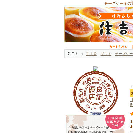
チーズケーキの
カートをみる
注目！
手土産
ギフト
チーズケー
1