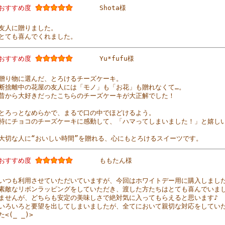
おすすめ度
Shota様
友人に贈りました。
とても喜んでくれました。
おすすめ度
Yu*fufu様
贈り物に選んだ、とろけるチーズケーキ。
断捨離中の花屋の友人には「モノ」も「お花」も贈れなくて…。
昔から大好きだったこちらのチーズケーキが大正解でした！
とろっとなめらかで、まるで口の中でほどけるよう。
特にチョコのチーズケーキに感動して、「ハマってしまいました！」と嬉し
大切な人に“おいしい時間”を贈れる、心にもとろけるスイーツです。
おすすめ度
ももたん様
いつも利用させていただいていますが、今回はホワイトデー用に購入しまし
素敵なリボンラッピングをしていただき、渡した方たちはとても喜んでいま
ませんが、どちらも安定の美味しさで絶対気に入ってもらえると思います♪
いろいろと要望を出してしまいましたが、全てにおいて親切な対応をしてい
た<(_ _)>