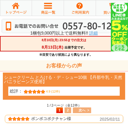
1梱包9,000円以上で送料無料!!
詳細
お客様からの声
シュークリーム とろける・デ・シュー10個 【丹那牛乳・天然
バニラビーンズ使用】
総評：
4.9 (12件)
1 / 2ページ（全12件）
1
2
次へ
ポンポコポクチャン様
2025/02/11