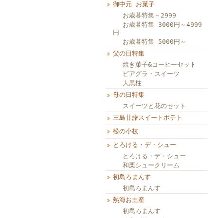
御中元 お菓子
お歳暮特集～2999
お歳暮特集 3000円～4999
円
お歳暮特集 5000円～
父の日特集
焼き菓子&コーヒーセット
ビアグラ・スイーツ
大黒柱
母の日特集
スイーツと花のセット
三島甘藷スイートポテト
松の小枝
とろける・デ・シュー
とろける・デ・シュー
和栗シュークリーム
初島ろまんす
初島ろまんす
熱海お土産
初島ろまんす