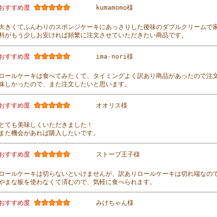
おすすめ度
kumamomo様
大きくてふんわりのスポンジケーキにあっさりした後味のダブルクリームで
料がもう少しお安ければ頻繁に注文させていただきたい商品です。
おすすめ度
ima-nori様
ロールケーキは食べてみたくて、タイミングよく訳あり商品があったので注
味しかったので、また注文したいと思います。
おすすめ度
オオリス様
とても美味しくいただきました！
また機会があれば購入したいです。
おすすめ度
ストーブ王子様
ロールケーキは切らないといけませんが、訳ありロールケーキは切れ端なの
やまな板を使わなくて済むので、気軽に食べられます。
おすすめ度
みけちゃん様