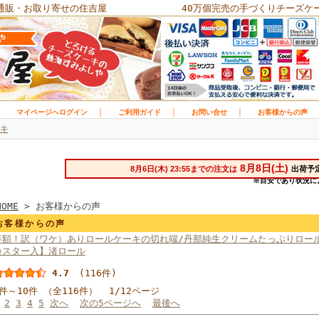
通販・お取り寄せの住吉屋
40万個完売の手づくりチーズケ
｜
｜
｜
｜
マイページへログイン
ご利用ガイド
お問い合せ
お客様からの声
キ
HOME
> お客様からの声
お客様からの声
半額！訳（ワケ）ありロールケーキの切れ端/丹那純生クリームたっぷりロー
カスター入】渚ロール
4.7
(116件)
1件～10件 （全116件） 1/12ページ
2
3
4
5
次へ
次の5ページへ
最後へ