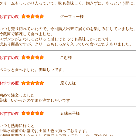
クリームもしっかり入っていて、味も美味しく、飽きずに、あっという間に
おすすめ度
グーフィー様
いつも売り切れていたので、今回購入出来て届くのを楽しみにしていました
冷蔵庫で解凍して食べました。
スポンジがふわしっとりって感じでとっても美味しかったです。
訳あり商品ですが、クリームもしっかり入っていて食べごたえありました。
おすすめ度
こむ様
ペロッと食べました。美味しいです。
おすすめ度
原くん様
初めて注文しました
美味しいかったのでまた注文したいです
おすすめ度
五味幸子様
いつも熱海に行くと
中島水産前の店舗でお土産！色々買っております。
今回熱海滞在中ネットにて家庭のみ買ってみました。充分でした。