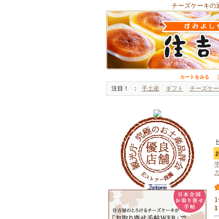
チーズケーキの
カートをみる
注目！
手土産
ギフト
チーズケー
1