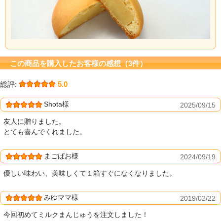
この商品を購入したお客様の感想（3件）
総評:
5.0
Shota様
2025/09/15
友人に贈りました。
とても喜んでくれました。
まごぱお様
2024/09/19
優しい味わい、美味しくて１箱すぐになくなりました。
みゆママ様
2019/02/22
今回初めてミルクまんじゅうを注文しました！