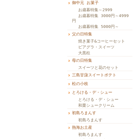
御中元 お菓子
お歳暮特集～2999
お歳暮特集 3000円～4999
円
お歳暮特集 5000円～
父の日特集
焼き菓子&コーヒーセット
ビアグラ・スイーツ
大黒柱
母の日特集
スイーツと花のセット
三島甘藷スイートポテト
松の小枝
とろける・デ・シュー
とろける・デ・シュー
和栗シュークリーム
初島ろまんす
初島ろまんす
熱海お土産
初島ろまんす