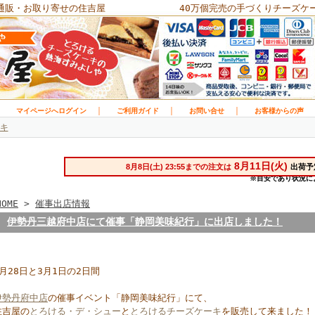
通販・お取り寄せの住吉屋
40万個完売の手づくりチーズケ
｜
｜
｜
｜
マイページへログイン
ご利用ガイド
お問い合せ
お客様からの声
キ
HOME
>
催事出店情報
伊勢丹三越府中店にて催事「静岡美味紀行」に出店しました！
2月28日と3月1日の2日間
伊勢丹府中店
の催事イベント「静岡美味紀行」にて、
住吉屋の
とろける・デ・シュー
と
とろけるチーズケーキ
を販売して来ました！