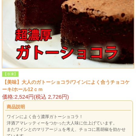
【冷凍】
【美味】大人のガトーショコラ/ワインによく合うチョコケ
ーキ/ホール12ｃｍ
価格:2,524円(税込 2,726円)
商品説明
ワインによく合う濃厚ガトーショコラ！
洋酒アマレッティーをつかった大人味に仕上げています。
またワインとのマリアージュを考え、チョコに黒胡椒を効かせ
ています。