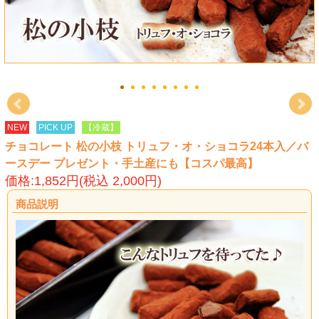
NEW
PICK UP
【冷蔵】
チョコレート 松の小枝 トリュフ・オ・ショコラ24本入／バ
ースデー プレゼント・手土産にも【コスパ最高】
価格:1,852円(税込 2,000円)
商品説明