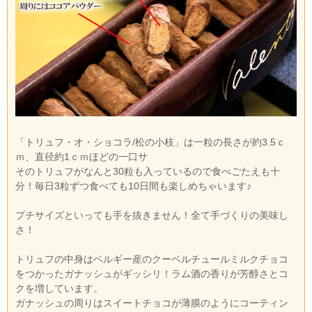
「トリュフ・オ・ショコラ/松の小枝」は一粒の長さが約3.5ｃ
ｍ、直径約1ｃｍほどの一口サ
そのトリュフがなんと30粒も入っているので食べごたえも十
分！毎日3粒ずつ食べても10日間も楽しめちゃいます♪
プチサイズといっても手を抜きません！全て手づくりの美味し
さ！
トリュフの中身はベルギー産のクーベルチュールミルクチョコ
をつかったガナッシュがギッシリ！ラム酒の香りが芳醇さとコ
クを増しています。
ガナッシュの周りはスイートチョコが薄膜のようにコーティン