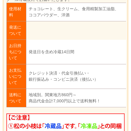
使用材
チョコレート、生クリーム、食用精製加工油脂、
料
ココアパウダー、洋酒
発送に
ついて
お日持
ちにつ
発送日を含め冷蔵14日間
いて
お支払
クレジット決済・代金引換払い・
いにつ
銀行振込み・コンビニ決済（後払い）
いて
送料に
地域別。関東地方860円～
ついて
商品代金合計7,000円以上で送料無料！