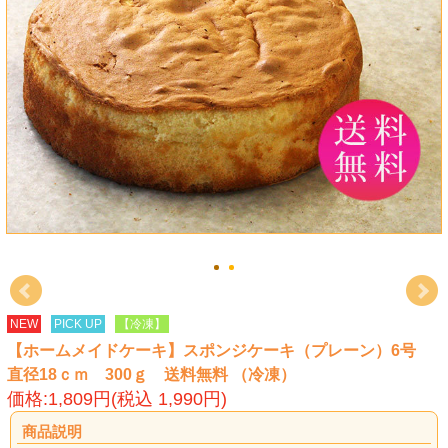
NEW
PICK UP
【冷凍】
【ホームメイドケーキ】スポンジケーキ（プレーン）6号
直径18ｃｍ 300ｇ 送料無料 （冷凍）
価格:1,809円(税込 1,990円)
商品説明