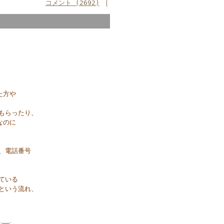
コメント (2692)
｜
た方や
もらったり、
なのに
、電話番号
ている
という流れ、