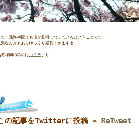
また、熱海梅園でも桜が見頃になっているということです。
足湯なんかもありゆっくり鑑賞できますよ～
熱海梅園の詳細は
コチラ
より
この記事をTwitterに投稿 ⇒
ReTweet