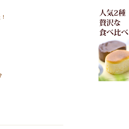
た！
、
?
ョ
り