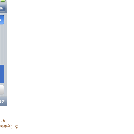
th
構便利）な