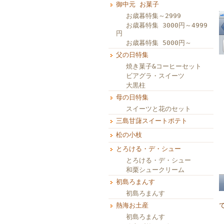
御中元 お菓子
お歳暮特集～2999
お歳暮特集 3000円～4999
円
お歳暮特集 5000円～
父の日特集
焼き菓子&コーヒーセット
ビアグラ・スイーツ
大黒柱
母の日特集
スイーツと花のセット
三島甘藷スイートポテト
松の小枝
とろける・デ・シュー
とろける・デ・シュー
和栗シュークリーム
初島ろまんす
初島ろまんす
熱海お土産
初島ろまんす