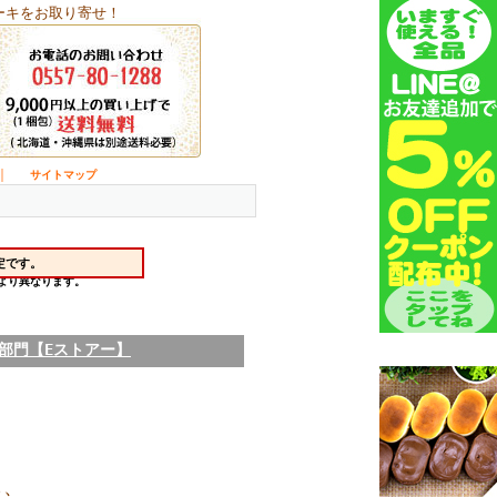
ーキをお取り寄せ！
｜
サイトマップ
部門【Eストアー】
も、