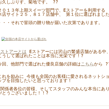
お久しぶりす、菊地です。 ??
２０１３年上期スイーツ部門で、Eストアーを利用する
本店サイト２５，
８１７店舗中、 第１位に選ばれまし
・・・それで冒頭の贈り物が届いた次第であります。
?
E
ス
トアーとは
Eストアーには沢山の繁盛店舗がある中
こうして選ばれたことは本当に光栄です！?
今回、他部門で選ばれた優良店舗の詳細は
こちら
から ?
これを励みに 今後も全国のお客様に愛されるネットシ
ップを目指したいと思っております！
?関係者各位の皆様、そしてスタッフのみんな本当にあ
がとうございました！！?