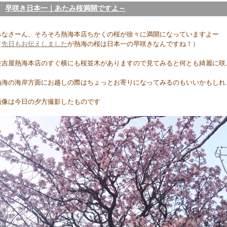
早咲き日本一｜あたみ桜満開ですよ～
みなさーん、そろそろ熱海本店ちかくの桜が徐々に満開になっていますよー
（
先日もお伝えしました
が熱海の桜は日本一の早咲きなんですね！）
住吉屋熱海本店のすぐ横にも桜並木がありますので見てみると何とも綺麗に咲
熱海の海岸方面にお越しの際はちょっとお寄りになってみるのもいいかもしれ
画像は今日の夕方撮影したものです