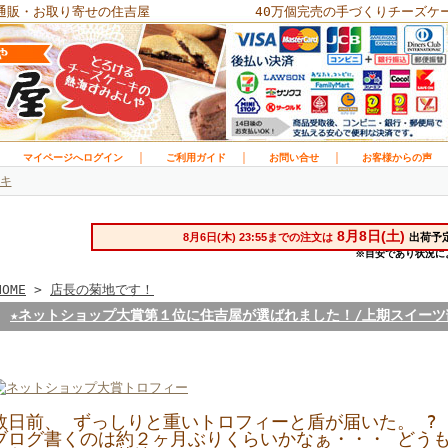
通販・お取り寄せの住吉屋
40万個完売の手づくりチーズケ
｜
｜
｜
｜
マイページへログイン
ご利用ガイド
お問い合せ
お客様からの声
キ
HOME
>
店長の菊地です！
★ネットショップ大賞第１位に住吉屋が選ばれました！/上期スイーツ
数日前、 ずっしりと重いトロフィーと盾が届いた。 ?
ブログ書くのは約２ヶ月ぶりくらいかなぁ・・・ どう