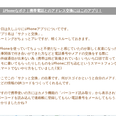
iPhoneなボク｜携帯電話とのアドレス交換にはこのアプリ！
今日は久しぶりにiPhoneアプリについてです。
アプリ名は「サクッと交換」。
ネーミングがちょっとアレですが、軽くスルーしておきます。
iPhoneを使っていてちょっと不便だな～と感じていたのが新しく友達になっ
仕事関係で付き合いができた方などと電話番号やメアドの交換をする際に
赤外線通信が出来ない為（携帯は殆ど装備されている）いちいち口頭で言って
メモに書いてもらったりしたものをiPhoneに打ち込むというスマートフォン
スマートでないやり方をしていました(笑)
そこでこの「サクッと交換」の出番です。何がスゴイかというと自分のメアド
などの情報のQRコードをつくってくれるんです。
ですので携帯使いの方にはカメラ機能の「バーコード読み取り」から表示され
バーコードを読み込んで連絡帳に登録してもらい電話番号をメールしてもらう
分かりましたかね？