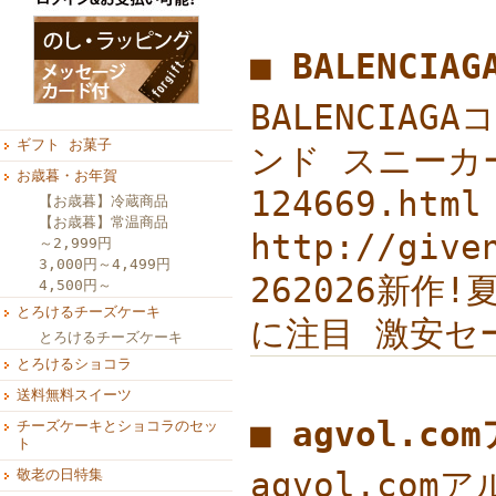
■ BALENCI
BALENCIAG
ギフト お菓子
ンド スニーカー
お歳暮・お年賀
124669.h
【お歳暮】冷蔵商品
【お歳暮】常温商品
http://g
～2,999円
3,000円～4,499円
262026新作!
4,500円～
とろけるチーズケーキ
に注目 激安セ
とろけるチーズケーキ
とろけるショコラ
送料無料スイーツ
■ agvol.c
チーズケーキとショコラのセッ
ト
agvol.com
敬老の日特集