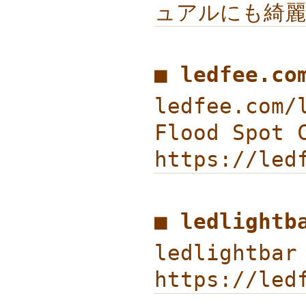
ュアルにも綺麗め
■ ledfee.c
ledfee.com/
Flood Spot
https://led
■ ledlight
ledlightba
https://led