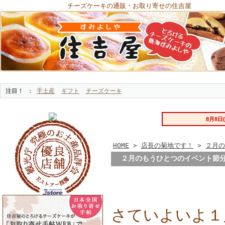
チーズケーキの通販・お取り寄せの住吉屋
注目！
手土産
ギフト
チーズケーキ
HOME
>
店長の菊地です！
>
２月の
２月のもうひとつのイベント節
さていよいよ１