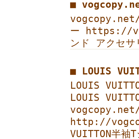
■ vogcopy.
vogcopy.ne
ー https://
ンド アクセサリー
■ LOUIS V
LOUIS VUI
LOUIS VU
vogcopy.n
http://vo
VUITTON半袖