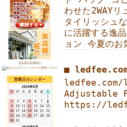
わせた2WAY
タイリッシュな
に活躍する逸品で
ョン 今夏のお
住吉屋の店舗紹介
■ ledfee.c
営業日カレンダー
ledfee.com/
Adjustable
https://led