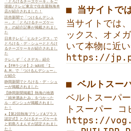
「とろけるチーズケーキ」をご
堪能/テレビ東京で住吉屋熱海本
■ 当サイトで
店が紹介されました！
読売新聞で「つけるんデシュ
当サイトでは、
ー」と「とろけるチーズケー
キ」の紹介記事が掲載されまし
ックス、オメガ
た
日本テレビ「ヒルナンデス」で
いて本物に近い
とろける・デ・シューととろけ
るチーズケーキが紹介されまし
た
https://jp.
テレしず「くさデカ」紹介
★【FMラジオ】J-WAVE「I
A.M」で「つけるんデシュー」
が紹介
■ ベルトスー
静岡新聞でとろける・デ・シュ
ーが掲載されました
【静岡新聞掲載】熱海の地酒
ベルトスーパー コ
「純米酒あたみ」をつかった
ル・ポンシュが掲載されまし
トスーパー コピ
た！
★【第2回熱海ブランドAプラス
https://v
認定式】とろけるチーズケーキ
と初島ろまんすが認定されまし
た！