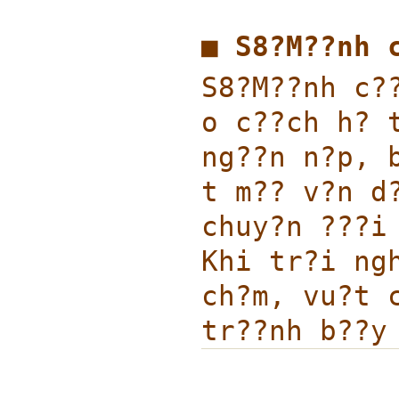
■ S8?M??nh
S8?M??nh c?
o c??ch h? 
ng??n n?p, 
t m?? v?n d
chuy?n ???i
Khi tr?i ng
ch?m, vu?t 
tr??nh b??y