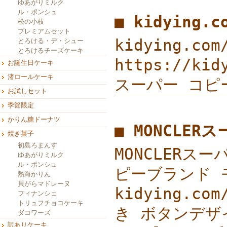
ゆあがりミルク
ル・ポンシュ
■ kidying.
松の小枝
プレミアムセット
kidying.c
とろける・デ・シュー
とろけるチーズケーキ
https://ki
お誕生日ケーキ
渚ロールケーキ
スーパー コピー 
お試しセット
季節限定
かりん糖ドーナツ
■ MONCLE
焼き菓子
初島ろまんす
MONCLERスー
ゆあがりミルク
ル・ポンシュ
ピーブランド 
熱海かりん
貝がらマドレーヌ
kidying.c
フィナンシェ
トリュフチョコケーキ
き ボタンデザイン
ダコワーズ
訳ありケーキ