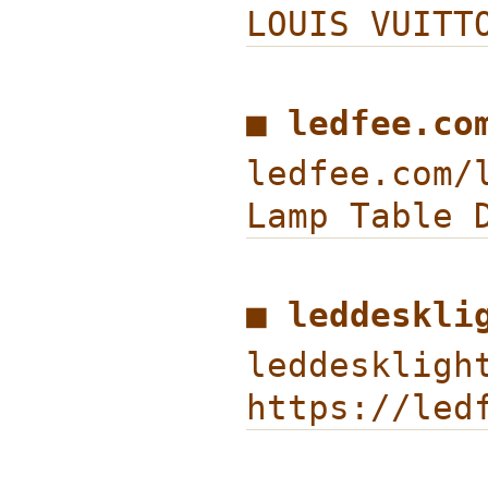
LOUIS VU
■ ledfee.c
ledfee.com/
Lamp Table
■ leddeskl
leddesklig
https://led