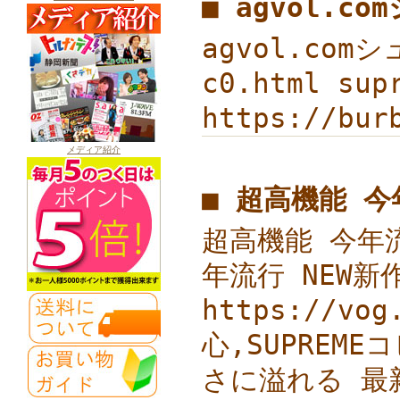
■ agvol.c
agvol.com
c0.html su
https://bu
メディア紹介
■ 超高機能 今
超高機能 今年流行
年流行 NEW新
https://v
心,SUPREME
さに溢れる 最新2