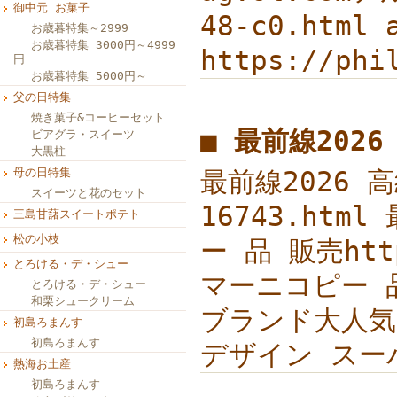
御中元 お菓子
48-c0.html
お歳暮特集～2999
お歳暮特集 3000円～4999
https://ph
円
お歳暮特集 5000円～
父の日特集
焼き菓子&コーヒーセット
■ 最前線202
ビアグラ・スイーツ
大黒柱
母の日特集
最前線2026 
スイーツと花のセット
16743.ht
三島甘藷スイートポテト
松の小枝
ー 品 販売ht
とろける・デ・シュー
マーニコピー 品
とろける・デ・シュー
和栗シュークリーム
ブランド大人気セ
初島ろまんす
初島ろまんす
デザイン スー
熱海お土産
初島ろまんす