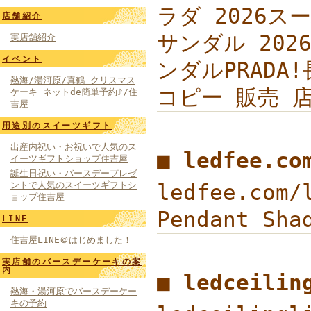
ラダ 2026スー
店舗紹介
サンダル 202
実店舗紹介
イベント
ンダルPRADA!
熱海/湯河原/真鶴 クリスマス
コピー 販売 店
ケーキ ネットde簡単予約♪/住
吉屋
用途別のスイーツギフト
出産内祝い・お祝いで人気のス
■ ledfee.c
イーツギフトショップ住吉屋
誕生日祝い・バースデープレゼ
ントで人気のスイーツギフトシ
ledfee.com/
ョップ住吉屋
Pendant Sh
LINE
住吉屋LINE＠はじめました！
実店舗のバースデーケーキの案
内
■ ledceili
熱海・湯河原でバースデーケー
キの予約