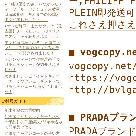
ー,PHILIPP
★「純米酒あたみ」をつかったス
イーツ「ル・ポンシュ」お披露
PLEIN即発送可
目＆試食会｜それまでの経緯と
ボクが感じたこと・・・
これさえ押さえ
★テレビ静岡「まめサタ」で【住
吉屋】チーズとシューのクリス
マスケーキが紹介されました！
テレビ新広島「ひろしま満点マ
マ!!」で住吉屋の"つけるんデ
■ vogcopy.
シュー"が紹介されました！
オレンジページで住吉屋の「つ
vogcopy.ne
けるんデシュー」が紹介されま
した！
https://v
めざましテレビ「イマドキ」コ
ーナーでつけシューギフト（つ
けるんデシュー)が紹介されまし
http://bvl
た！
ご利用ガイド
年末年始の営業案内
■ PRADAブ
住吉屋【クリスマスケーキネッ
ト予約】の手順解説/簡単申込み
で簡単受け取り！
PRADAブランド
お得なクーポンコードの使い方