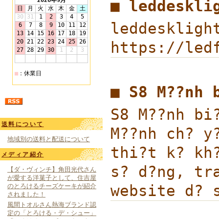
■ leddeskl
leddesklig
https://led
■ S8 M??nh
S8 M??nh bi
送料について
M??nh ch? y
地域別の送料と配送について
thi?t k? kh
メディア紹介
s? d?ng, tr
【ダ・ヴィンチ】角田光代さん
が愛する洋菓子として、住吉屋
website d? 
のとろけるチーズケーキが紹介
されました！
風間トオルさん熱海ブランド認
定の「とろける・デ・シュー」